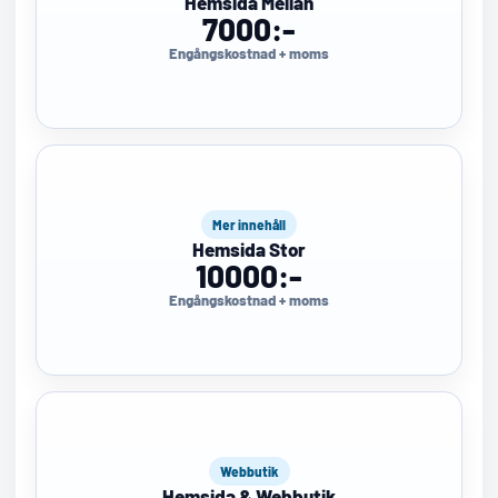
Hemsida Mellan
7000:-
Engångskostnad + moms
Mer innehåll
Hemsida Stor
10000:-
Engångskostnad + moms
Webbutik
Hemsida & Webbutik