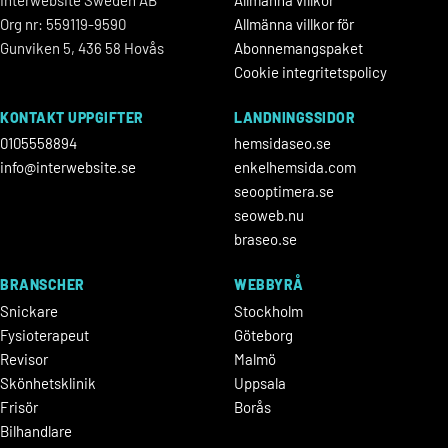
Interwebsite Sweden AB
Allmänna villkor
Org nr: 559119-9590
Allmänna villkor för
Gunviken 5, 436 58 Hovås
Abonnemangspaket
Cookie integritetspolicy
KONTAKT UPPGIFTER
LANDNINGSSIDOR
0105558894
hemsidaseo.se
info@interwebsite.se
enkelhemsida.com
seooptimera.se
seoweb.nu
braseo.se
BRANSCHER
WEBBYRÅ
Snickare
Stockholm
Fysioterapeut
Göteborg
Revisor
Malmö
Skönhetsklinik
Uppsala
Frisör
Borås
Bilhandlare