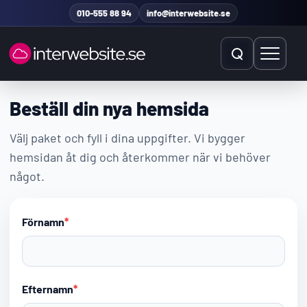
Hoppa till innehåll
010-555 88 94
info@interwebsite.se
Öppna sök
Öppna 
Beställ din nya hemsida
Sök på hela sidan
Välj paket och fyll i dina uppgifter. Vi bygger
Sök efter:
hemsidan åt dig och återkommer när vi behöver
något.
Förnamn
*
Efternamn
*