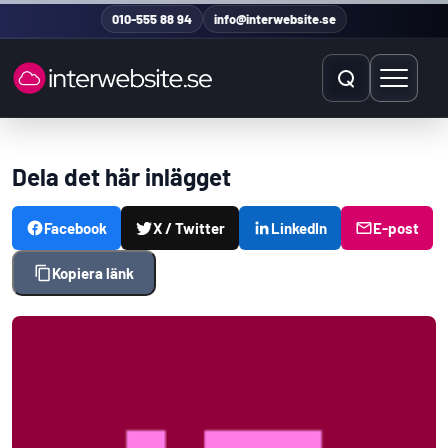
Hoppa till innehåll
010-555 88 94
info@interwebsite.se
Öppna sök
Öppna 
Sök på hela sidan
Dela det här inlägget
Sök efter:
Facebook
X / Twitter
LinkedIn
E-post
Kopiera länk