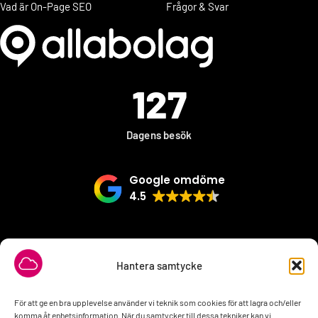
Vad är On-Page SEO
Frågor & Svar
127
Dagens besök
Google omdöme
4.5
VÅRA SAMARBETSPARTNER
Hantera samtycke
För att ge en bra upplevelse använder vi teknik som cookies för att lagra och/eller
komma åt enhetsinformation. När du samtycker till dessa tekniker kan vi