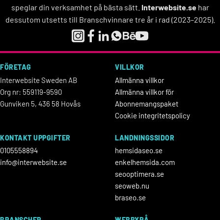
speglar din verksamhet på bästa sätt.
Interwebsite.se
har
dessutom utsetts till Branschvinnare tre år i rad (2023–2025).
FÖRETAG
VILLKOR
Interwebsite Sweden AB
Allmänna villkor
Org nr: 559119-9590
Allmänna villkor för
Gunviken 5, 436 58 Hovås
Abonnemangspaket
Cookie integritetspolicy
KONTAKT UPPGIFTER
LANDNINGSSIDOR
0105558894
hemsidaseo.se
info@interwebsite.se
enkelhemsida.com
seooptimera.se
seoweb.nu
braseo.se
BRANSCHER
WEBBYRÅ