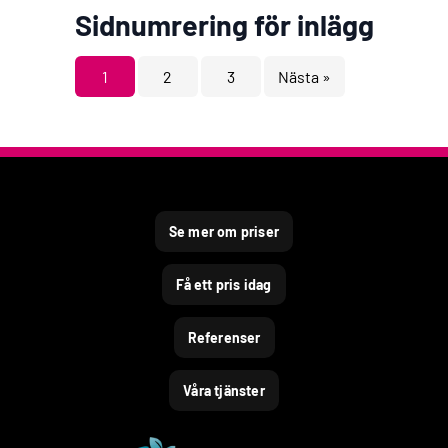
Sidnumrering för inlägg
1
2
3
Nästa »
Se mer om priser
Få ett pris idag
Referenser
Våra tjänster