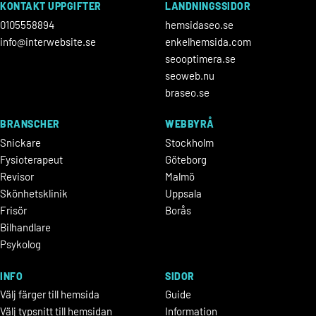
KONTAKT UPPGIFTER
LANDNINGSSIDOR
0105558894
hemsidaseo.se
info@interwebsite.se
enkelhemsida.com
seooptimera.se
seoweb.nu
braseo.se
BRANSCHER
WEBBYRÅ
Snickare
Stockholm
Fysioterapeut
Göteborg
Revisor
Malmö
Skönhetsklinik
Uppsala
Frisör
Borås
Bilhandlare
Psykolog
INFO
SIDOR
Välj färger till hemsida
Guide
Välj typsnitt till hemsidan
Information