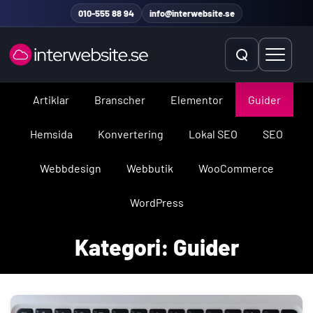
Hoppa till innehåll
010-555 88 94
info@interwebsite.se
Öppna sök
Öppna 
Artiklar
Branscher
Elementor
Guider
Sök på hela sidan
Hemsida
Konvertering
Lokal SEO
SEO
Sök efter:
Webbdesign
Webbutik
WooCommerce
WordPress
Kategori:
Guider