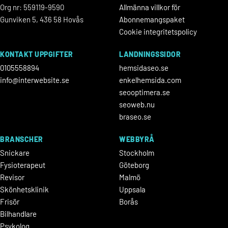
Org nr: 559119-9590
Allmänna villkor för
Gunviken 5, 436 58 Hovås
Abonnemangspaket
Cookie integritetspolicy
KONTAKT UPPGIFTER
LANDNINGSSIDOR
0105558894
hemsidaseo.se
info@interwebsite.se
enkelhemsida.com
seooptimera.se
seoweb.nu
braseo.se
BRANSCHER
WEBBYRÅ
Snickare
Stockholm
Fysioterapeut
Göteborg
Revisor
Malmö
Skönhetsklinik
Uppsala
Frisör
Borås
Bilhandlare
Psykolog