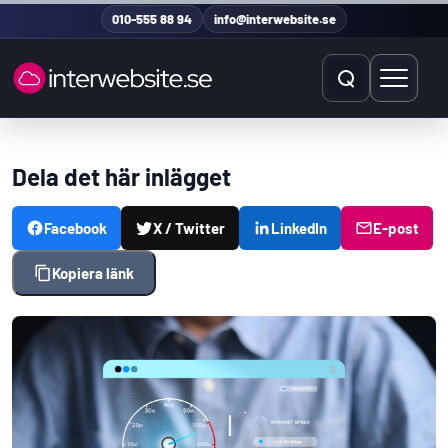
Hoppa till innehåll
010-555 88 94
info@interwebsite.se
Öppna sök
Öppna 
Sök på hela sidan
Dela det här inlägget
Sök efter:
Facebook
X / Twitter
LinkedIn
E-post
Kopiera länk