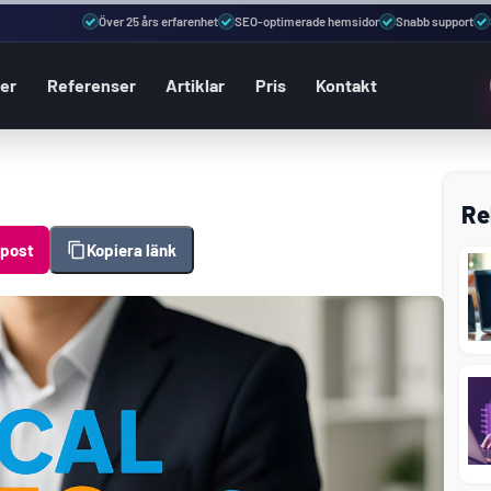
Över 25 års erfarenhet
SEO-optimerade hemsidor
Snabb support
ter
Referenser
Artiklar
Pris
Kontakt
Re
-post
Kopiera länk