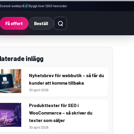
Svensk webbyrå
Byggt över 1200 hemsidor
Öppna sök
Få offert
Beställ
laterade inlägg
Nyhetsbrev för webbutik – så får du
kunder att komma tillbaka
30 april 2026
Produkttexter för SEO i
WooCommerce – så skriver du
texter som säljer
30 april 2026