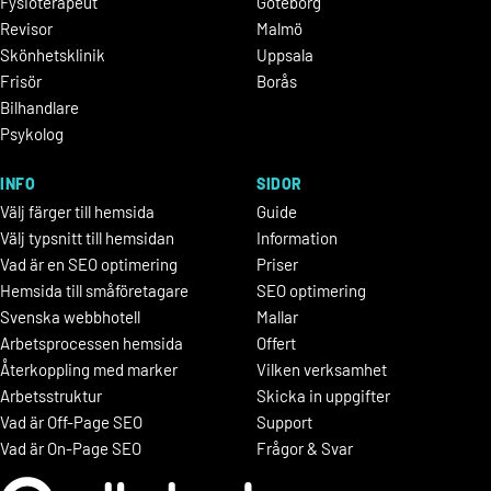
Fysioterapeut
Göteborg
Revisor
Malmö
Skönhetsklinik
Uppsala
Frisör
Borås
Bilhandlare
Psykolog
INFO
SIDOR
Välj färger till hemsida
Guide
Välj typsnitt till hemsidan
Information
Vad är en SEO optimering
Priser
Hemsida till småföretagare
SEO optimering
Svenska webbhotell
Mallar
Arbetsprocessen hemsida
Offert
Återkoppling med marker
Vilken verksamhet
Arbetsstruktur
Skicka in uppgifter
Vad är Off-Page SEO
Support
Vad är On-Page SEO
Frågor & Svar