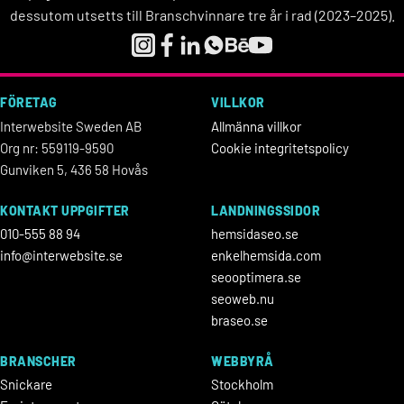
dessutom utsetts till Branschvinnare tre år i rad (2023–2025).
FÖRETAG
VILLKOR
Interwebsite Sweden AB
Allmänna villkor
Org nr: 559119-9590
Cookie integritetspolicy
Gunviken 5, 436 58 Hovås
KONTAKT UPPGIFTER
LANDNINGSSIDOR
010-555 88 94
hemsidaseo.se
info@interwebsite.se
enkelhemsida.com
seooptimera.se
seoweb.nu
braseo.se
BRANSCHER
WEBBYRÅ
Snickare
Stockholm