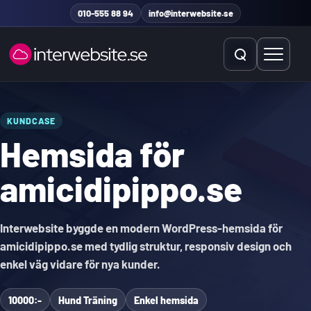
Hoppa till innehåll
010-555 88 94
info@interwebsite.se
Öppna sök
Öppna 
Sök på hela sidan
KUNDCASE
Hemsida för
Sök efter:
amicidipippo.se
Interwebsite byggde en modern WordPress-hemsida för
amicidipippo.se med tydlig struktur, responsiv design och
enkel väg vidare för nya kunder.
10000:-
Hund Träning
Enkel hemsida