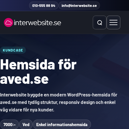
Hoppa till innehåll
010-555 88 94
info@interwebsite.se
Öppna sök
Öppna 
Sök på hela sidan
KUNDCASE
Hemsida för
Sök efter:
aved.se
Interwebsite byggde en modern WordPress-hemsida för
aved.se med tydlig struktur, responsiv design och enkel
väg vidare för nya kunder.
7000:-
Ved
Enkel informationshemsida