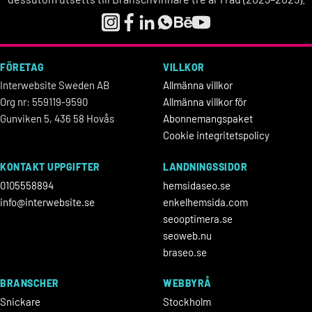
FÖRETAG
VILLKOR
Interwebsite Sweden AB
Allmänna villkor
Org nr: 559119-9590
Allmänna villkor för
Gunviken 5, 436 58 Hovås
Abonnemangspaket
Cookie integritetspolicy
KONTAKT UPPGIFTER
LANDNINGSSIDOR
0105558894
hemsidaseo.se
info@interwebsite.se
enkelhemsida.com
seooptimera.se
seoweb.nu
braseo.se
BRANSCHER
WEBBYRÅ
Snickare
Stockholm