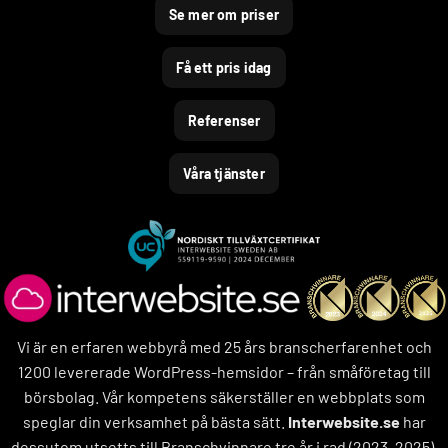
Se mer om priser
Få ett pris idag
Referenser
Våra tjänster
Vi är en erfaren webbyrå med 25 års branscherfarenhet och
1200 levererade WordPress-hemsidor – från småföretag till
börsbolag. Vår kompetens säkerställer en webbplats som
speglar din verksamhet på bästa sätt.
Interwebsite.se
har
dessutom utsetts till Branschvinnare tre år i rad (2023–2025).