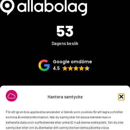
53
Dagens besök
Google omdöme
4.5
VÅRA SAMARBETSPARTNER
Hantera samtycke
För att ge en bra upplevelse använder vi teknik som cookies för att lagra och/eller
komma åt enhetsinformation. När du samtycker till dessa tekniker kan vi
behandla data som surfbeteende eller unika ID:n på denna webbplats. Om du inte
samtycker eller om du återkallar ditt samtycke kan detta påverka vissa