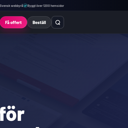
Svensk webbyrå
Byggt över 1200 hemsidor
Öppna sök
Få offert
Beställ
för