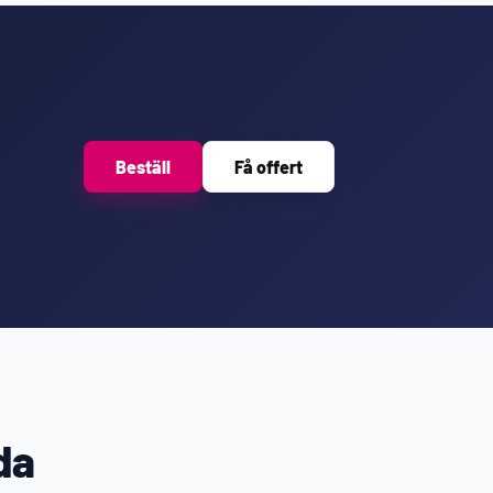
Beställ
Få offert
da