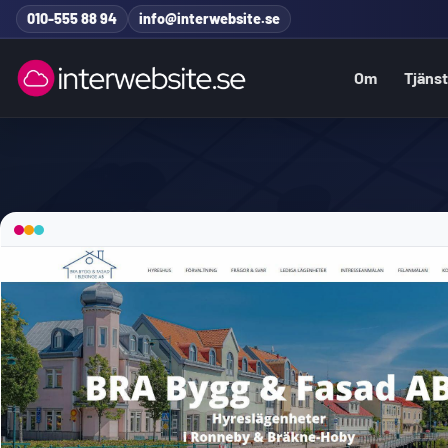
Hoppa till innehåll
010-555 88 94
info@interwebsite.se
Om
Tjäns
Sök på hela sidan
Sök efter: