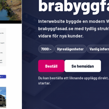
brabyggf
Interwebsite byggde en modern 
brabyggfasad.se med tydlig struk
vidare för nya kunder.
7000:-
Hyreslägenheter
Vanlig info
Beställ
Se hemsidan
Du kan beställa ett liknande upplägg direkt
startar.