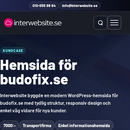
Hoppa till innehåll
010-555 88 94
info@interwebsite.se
Öppna sök
Öppna 
Sök på hela sidan
KUNDCASE
Hemsida för
Sök efter:
budofix.se
Interwebsite byggde en modern WordPress-hemsida för
budofix.se med tydlig struktur, responsiv design och
enkel väg vidare för nya kunder.
7000:-
Transportfirma
Enkel informationshemsida