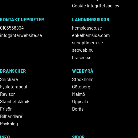
Cookie integritetspolicy
KONTAKT UPPGIFTER
LANDNINGSSIDOR
0105558894
hemsidaseo.se
info@interwebsite.se
enkelhemsida.com
seooptimera.se
seoweb.nu
braseo.se
BRANSCHER
WEBBYRÅ
Snickare
Stockholm
Fysioterapeut
Göteborg
Revisor
Malmö
Skönhetsklinik
Uppsala
Frisör
Borås
Bilhandlare
Psykolog
INFO
SIDOR