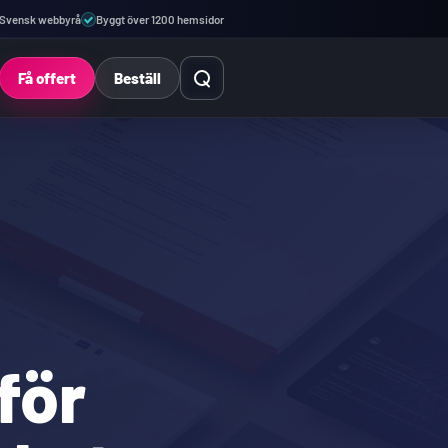
Svensk webbyrå
Byggt över 1200 hemsidor
Öppna sök
Få offert
Beställ
för