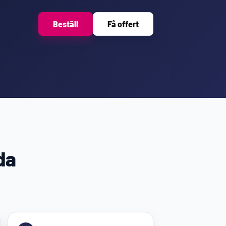
Beställ
Få offert
da