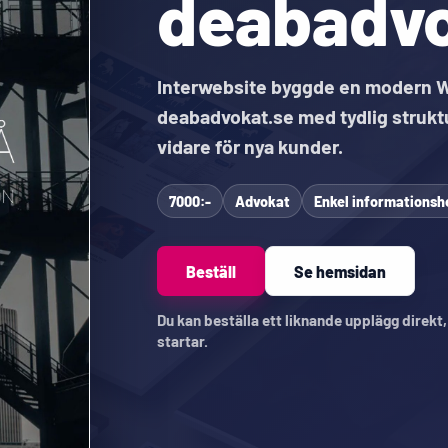
deabadvo
Interwebsite byggde en modern 
deabadvokat.se med tydlig strukt
vidare för nya kunder.
7000:-
Advokat
Enkel informations
Beställ
Se hemsidan
Du kan beställa ett liknande upplägg direkt
startar.