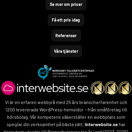
Se mer om priser
Få ett pris idag
Referenser
Våra tjänster
Vi är en erfaren webbyrå med 25 års branscherfarenhet och
1200 levererade WordPress-hemsidor – från småföretag till
börsbolag. Vår kompetens säkerställer en webbplats som
speglar din verksamhet på bästa sätt.
Interwebsite.se
har
dessutom utsetts till Branschvinnare tre år i rad (2023–2025).