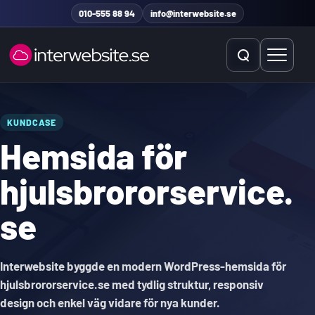
Hoppa till innehåll
010-555 88 94
info@interwebsite.se
Öppna sök
Öppna 
Sök på hela sidan
KUNDCASE
Hemsida för
Sök efter:
hjulsbrororservice.
se
Interwebsite byggde en modern WordPress-hemsida för
hjulsbrororservice.se med tydlig struktur, responsiv
design och enkel väg vidare för nya kunder.