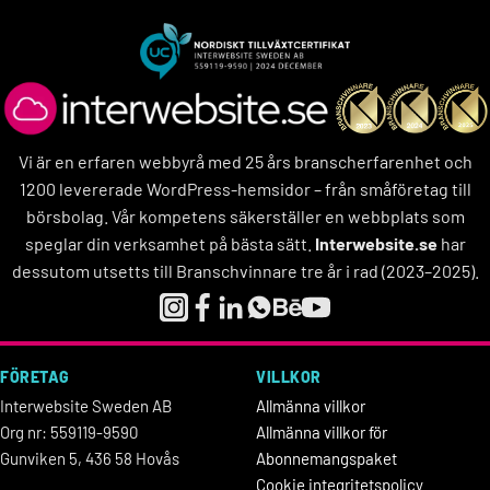
Vi är en erfaren webbyrå med 25 års branscherfarenhet och
1200 levererade WordPress-hemsidor – från småföretag till
börsbolag. Vår kompetens säkerställer en webbplats som
speglar din verksamhet på bästa sätt.
Interwebsite.se
har
dessutom utsetts till Branschvinnare tre år i rad (2023–2025).
FÖRETAG
VILLKOR
Interwebsite Sweden AB
Allmänna villkor
Org nr: 559119-9590
Allmänna villkor för
Gunviken 5, 436 58 Hovås
Abonnemangspaket
Cookie integritetspolicy