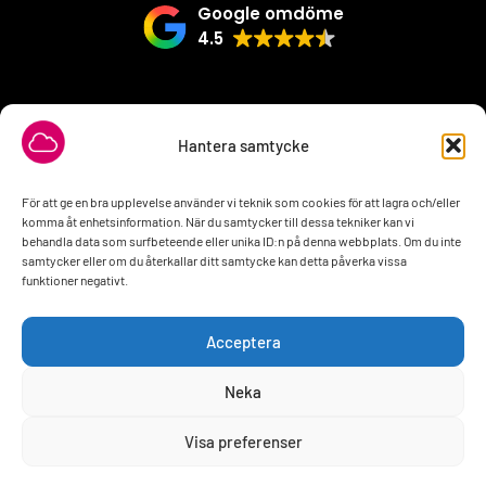
Google omdöme
4.5
VÅRA SAMARBETSPARTNER
Hantera samtycke
För att ge en bra upplevelse använder vi teknik som cookies för att lagra och/eller
komma åt enhetsinformation. När du samtycker till dessa tekniker kan vi
behandla data som surfbeteende eller unika ID:n på denna webbplats. Om du inte
samtycker eller om du återkallar ditt samtycke kan detta påverka vissa
funktioner negativt.
Acceptera
Neka
Visa preferenser
2026 © All rights Reserved. Design by
interwebsite.se
Behöver du hjälp?
Beställ liknande hemsida