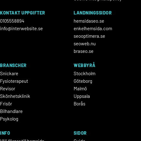
KONTAKT UPPGIFTER
LANDNINGSSIDOR
0105558894
hemsidaseo.se
info@interwebsite.se
enkelhemsida.com
seooptimera.se
seoweb.nu
braseo.se
BRANSCHER
WEBBYRÅ
Snickare
Stockholm
Fysioterapeut
Göteborg
Revisor
Malmö
Skönhetsklinik
Uppsala
Frisör
Borås
Bilhandlare
Psykolog
INFO
SIDOR