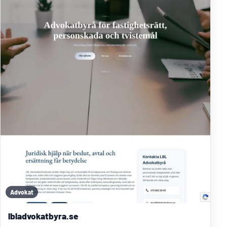
Advokat
lbladvokatbyra.se