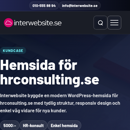
Hoppa till innehåll
010-555 88 94
info@interwebsite.se
Öppna sök
Öppna 
Sök på hela sidan
KUNDCASE
Hemsida för
Sök efter:
hrconsulting.se
Interwebsite byggde en modern WordPress-hemsida för
hrconsulting.se med tydlig struktur, responsiv design och
enkel väg vidare för nya kunder.
5000:-
HR-konsult
Enkel hemsida