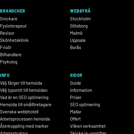
BRANSCHER
WEBBYRÅ
Snickare
Stockholm
Fysioterapeut
Göteborg
Revisor
Malmö
Skönhetsklinik
Uppsala
Frisör
Borås
Bilhandlare
Psykolog
INFO
SIDOR
Välj färger till hemsida
Guide
Välj typsnitt till hemsidan
Information
Vad är en SEO optimering
Priser
Hemsida till småföretagare
SEO optimering
Svenska webbhotell
Mallar
Arbetsprocessen hemsida
Offert
Återkoppling med marker
Vilken verksamhet
Arbetsstruktur
Skicka in uppgifter