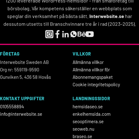
1200 levererade WordPress-hemsidor – från småföretag till
börsbolag. Vår kompetens säkerställer en webbplats som
speglar din verksamhet på bästa sätt.
Interwebsite.se
har
dessutom utsetts till Branschvinnare tre år i rad (2023–2025).
FÖRETAG
VILLKOR
Interwebsite Sweden AB
Allmänna villkor
Org nr: 559119-9590
Allmänna villkor för
Gunviken 5, 436 58 Hovås
Abonnemangspaket
Cookie integritetspolicy
KONTAKT UPPGIFTER
LANDNINGSSIDOR
0105558894
hemsidaseo.se
info@interwebsite.se
enkelhemsida.com
seooptimera.se
seoweb.nu
braseo.se