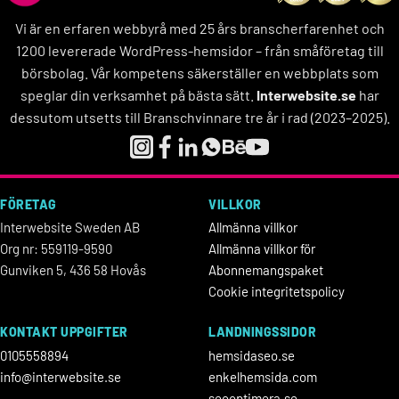
Vi är en erfaren webbyrå med 25 års branscherfarenhet och
1200 levererade WordPress-hemsidor – från småföretag till
börsbolag. Vår kompetens säkerställer en webbplats som
speglar din verksamhet på bästa sätt.
Interwebsite.se
har
dessutom utsetts till Branschvinnare tre år i rad (2023–2025).
FÖRETAG
VILLKOR
Interwebsite Sweden AB
Allmänna villkor
Org nr: 559119-9590
Allmänna villkor för
Gunviken 5, 436 58 Hovås
Abonnemangspaket
Cookie integritetspolicy
KONTAKT UPPGIFTER
LANDNINGSSIDOR
0105558894
hemsidaseo.se
info@interwebsite.se
enkelhemsida.com
seooptimera.se