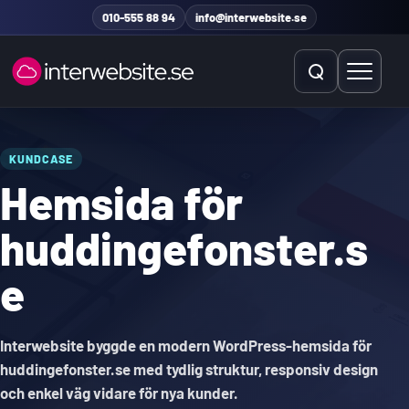
Hoppa till innehåll
010-555 88 94
info@interwebsite.se
Öppna sök
Öppna 
Sök på hela sidan
KUNDCASE
Hemsida för
Sök efter:
huddingefonster.s
e
Interwebsite byggde en modern WordPress-hemsida för
huddingefonster.se med tydlig struktur, responsiv design
och enkel väg vidare för nya kunder.