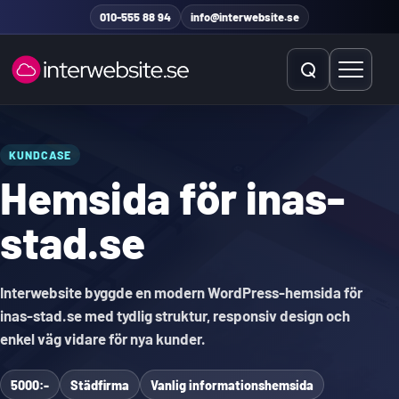
Hoppa till innehåll
010-555 88 94
info@interwebsite.se
Öppna sök
Öppna 
Sök på hela sidan
KUNDCASE
Hemsida för inas-
Sök efter:
stad.se
Interwebsite byggde en modern WordPress-hemsida för
inas-stad.se med tydlig struktur, responsiv design och
enkel väg vidare för nya kunder.
5000:-
Städfirma
Vanlig informationshemsida