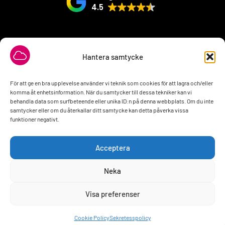
4.5
VÅRA SAMARBETSPARTNER
Hantera samtycke
För att ge en bra upplevelse använder vi teknik som cookies för att lagra och/eller
komma åt enhetsinformation. När du samtycker till dessa tekniker kan vi
behandla data som surfbeteende eller unika ID:n på denna webbplats. Om du inte
samtycker eller om du återkallar ditt samtycke kan detta påverka vissa
funktioner negativt.
Acceptera
Neka
Visa preferenser
2026 © All rights Reserved. Design by
interwebsite.se
Behöver du hjälp?
Beställ liknande hemsida
Cookie Policy
Sekretesspolicy