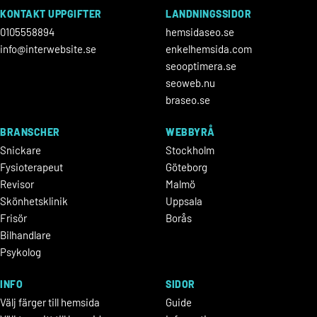
KONTAKT UPPGIFTER
LANDNINGSSIDOR
0105558894
hemsidaseo.se
info@interwebsite.se
enkelhemsida.com
seooptimera.se
seoweb.nu
braseo.se
BRANSCHER
WEBBYRÅ
Snickare
Stockholm
Fysioterapeut
Göteborg
Revisor
Malmö
Skönhetsklinik
Uppsala
Frisör
Borås
Bilhandlare
Psykolog
INFO
SIDOR
Välj färger till hemsida
Guide