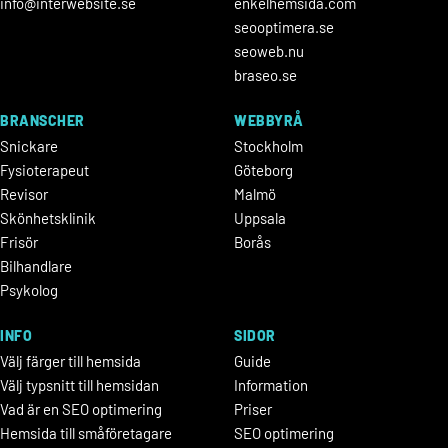
info@interwebsite.se
enkelhemsida.com
seooptimera.se
seoweb.nu
braseo.se
BRANSCHER
WEBBYRÅ
Snickare
Stockholm
Fysioterapeut
Göteborg
Revisor
Malmö
Skönhetsklinik
Uppsala
Frisör
Borås
Bilhandlare
Psykolog
INFO
SIDOR
Välj färger till hemsida
Guide
Välj typsnitt till hemsidan
Information
Vad är en SEO optimering
Priser
Hemsida till småföretagare
SEO optimering