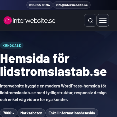
Hoppa till innehåll
010-555 88 94
info@interwebsite.se
Öppna sök
Öppna 
Sök på hela sidan
KUNDCASE
Hemsida för
Sök efter:
lidstromslastab.se
Interwebsite byggde en modern WordPress-hemsida för
lidstromslastab.se med tydlig struktur, responsiv design
och enkel väg vidare för nya kunder.
7000:-
Markarbeten
Enkel informationshemsida