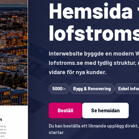
Hemsida 
lofstrom
Interwebsite byggde en modern 
lofstroms.se med tydlig struktur,
vidare för nya kunder.
5000:-
Bygg & Renovering
Enkel inf
Beställ
Se hemsidan
Du kan beställa ett liknande upplägg direkt
startar.