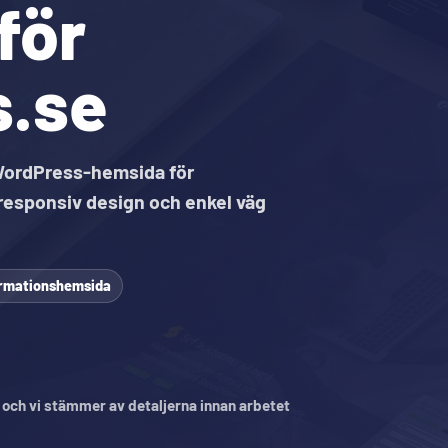
för
s.se
WordPress-hemsida för
 responsiv design och enkel väg
ormationshemsida
, och vi stämmer av detaljerna innan arbetet