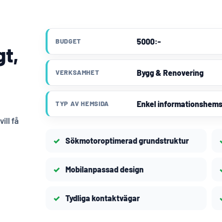
5000:-
BUDGET
gt,
Bygg & Renovering
VERKSAMHET
Enkel informationshems
TYP AV HEMSIDA
ill få
Sökmotoroptimerad grundstruktur
Mobilanpassad design
Tydliga kontaktvägar