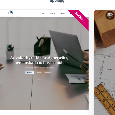
upplägg.
5000:-