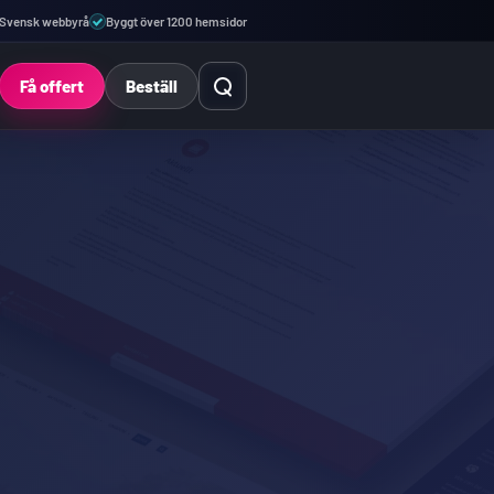
Svensk webbyrå
Byggt över 1200 hemsidor
Öppna sök
Få offert
Beställ