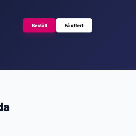
Beställ
Få offert
da