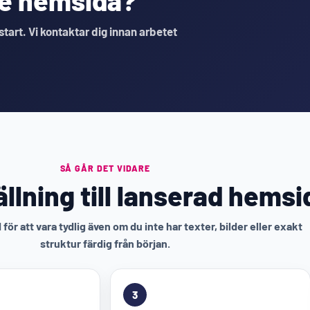
nde hemsida?
 start. Vi kontaktar dig innan arbetet
SÅ GÅR DET VIDARE
llning till lanserad hemsi
för att vara tydlig även om du inte har texter, bilder eller exakt
struktur färdig från början.
3