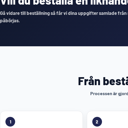
Vill du beställa en likna
Gå vidare till beställning så får vi dina uppgifter samlade från
påbörjas.
Från bestä
Processen är gjord 
1
2