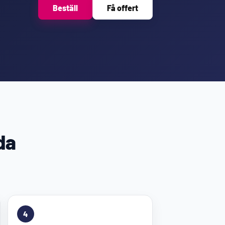
Beställ
Få offert
da
4