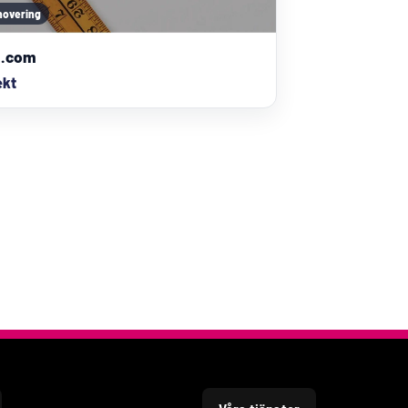
novering
m.com
ekt