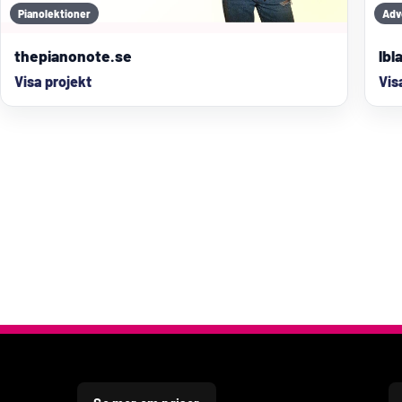
Pianolektioner
Adv
thepianonote.se
lbl
Visa projekt
Vis