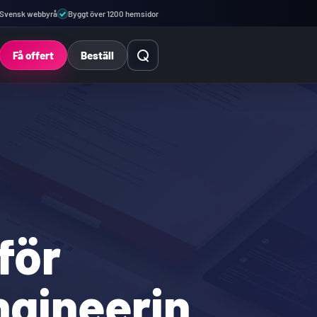
Svensk webbyrå
Byggt över 1200 hemsidor
Öppna sök
Få offert
Beställ
för
ngineerin