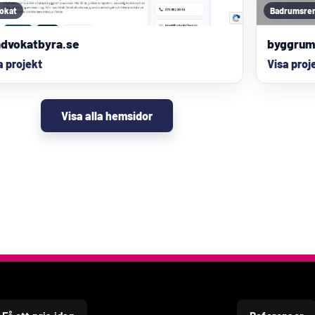
okat
Badrumsre
advokatbyra.se
byggru
a projekt
Visa proj
Visa alla hemsidor