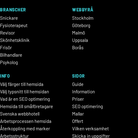
BRANSCHER
WEBBYRÅ
Snickare
Stockholm
Fysioterapeut
Göteborg
Revisor
Malmö
Skönhetsklinik
Uppsala
Frisör
Borås
Bilhandlare
Psykolog
INFO
SIDOR
Välj färger till hemsida
Guide
Välj typsnitt till hemsidan
Information
Vad är en SEO optimering
Priser
Hemsida till småföretagare
SEO optimering
Svenska webbhotell
Mallar
Arbetsprocessen hemsida
Offert
Återkoppling med marker
Vilken verksamhet
Arbetsstruktur
Skicka in uppgifter