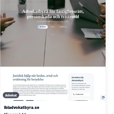
Advokat
lbladvokatbyra.se