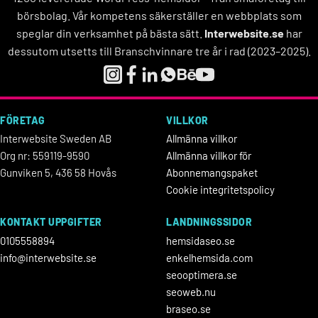
börsbolag. Vår kompetens säkerställer en webbplats som
speglar din verksamhet på bästa sätt.
Interwebsite.se
har
dessutom utsetts till Branschvinnare tre år i rad (2023–2025).
FÖRETAG
VILLKOR
Interwebsite Sweden AB
Allmänna villkor
Org nr: 559119-9590
Allmänna villkor för
Gunviken 5, 436 58 Hovås
Abonnemangspaket
Cookie integritetspolicy
KONTAKT UPPGIFTER
LANDNINGSSIDOR
0105558894
hemsidaseo.se
info@interwebsite.se
enkelhemsida.com
seooptimera.se
seoweb.nu
braseo.se