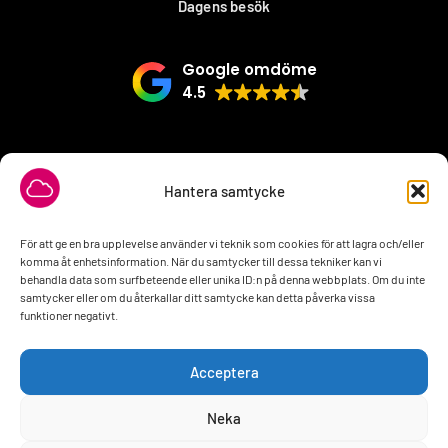
Dagens besök
Google omdöme
4.5
VÅRA SAMARBETSPARTNER
Hantera samtycke
För att ge en bra upplevelse använder vi teknik som cookies för att lagra och/eller
komma åt enhetsinformation. När du samtycker till dessa tekniker kan vi
behandla data som surfbeteende eller unika ID:n på denna webbplats. Om du inte
samtycker eller om du återkallar ditt samtycke kan detta påverka vissa
funktioner negativt.
Acceptera
Neka