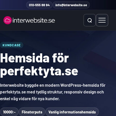
Hoppa till innehåll
010-555 88 94
info@interwebsite.se
Öppna sök
Öppna 
Sök på hela sidan
KUNDCASE
Hemsida för
Sök efter:
perfektyta.se
Interwebsite byggde en modern WordPress-hemsida för
perfektyta.se med tydlig struktur, responsiv design och
enkel väg vidare för nya kunder.
10000:-
Fönsterputs
Vanlig informationshemsida