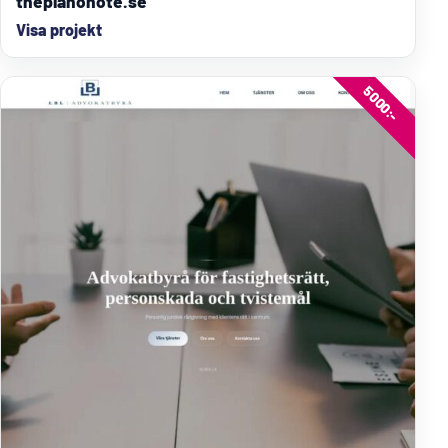
thepianonote.se
Visa projekt
5000:-