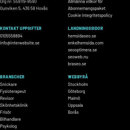
Org nr: 559119-9590
Allmänna villkor för
Gunviken 5, 436 58 Hovås
Abonnemangspaket
Cookie integritetspolicy
KONTAKT UPPGIFTER
LANDNINGSSIDOR
0105558894
hemsidaseo.se
info@interwebsite.se
enkelhemsida.com
seooptimera.se
seoweb.nu
braseo.se
BRANSCHER
WEBBYRÅ
Snickare
Stockholm
Fysioterapeut
Göteborg
Revisor
Malmö
Skönhetsklinik
Uppsala
Frisör
Borås
Bilhandlare
Psykolog