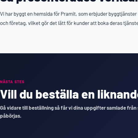
Vi har byggt en hemsida för Pramit, som erbjuder byggtjänster
och företag, vilket gör det lätt för kunder att boka deras tjänste
NÄSTA STEG
Vill du beställa en likna
Gå vidare till beställning så får vi dina uppgifter samlade från
påbörjas.