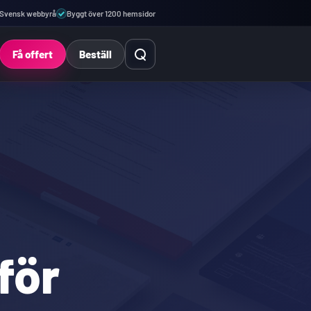
Svensk webbyrå
Byggt över 1200 hemsidor
Öppna sök
Få offert
Beställ
för