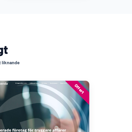
gt
t liknande
Offert