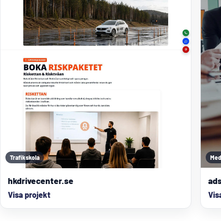
Trafikskola
Med
hkdrivecenter.se
ads
Visa projekt
Vis