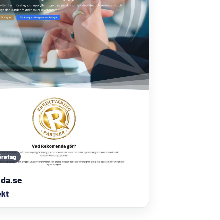
företag
da.se
ekt