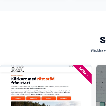
S
Bläddra v
20000:-