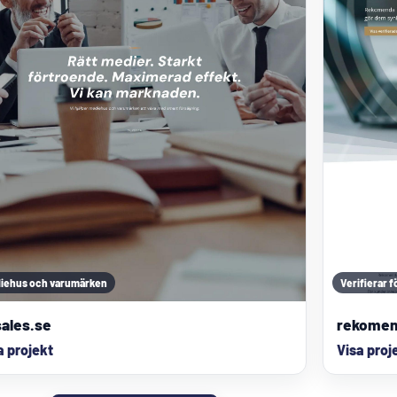
iehus och varumärken
Verifierar 
ales.se
rekomen
a projekt
Visa proj