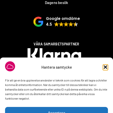
Dagens besök
Google omdöme
4.5
VÅRA SAMARBETSPARTNER
Hantera samtycke
För att ge en bra upplevelse använder vi teknik som cookies för att lagra och/eller
komma åt enhetsinformation. När du samtycker till dessa tekniker kan vi
behandla data som surfbeteende eller unika ID:n på denna webbplats. Om du inte
samtycker eller om du återkallar ditt samtycke kan detta påverka vissa
funktioner negativt.
Acceptera