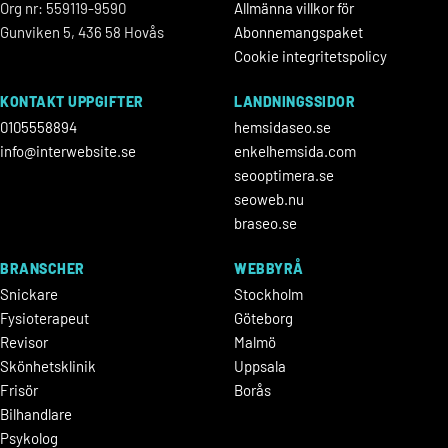
Org nr: 559119-9590
Allmänna villkor för
Gunviken 5, 436 58 Hovås
Abonnemangspaket
Cookie integritetspolicy
KONTAKT UPPGIFTER
LANDNINGSSIDOR
0105558894
hemsidaseo.se
info@interwebsite.se
enkelhemsida.com
seooptimera.se
seoweb.nu
braseo.se
BRANSCHER
WEBBYRÅ
Snickare
Stockholm
Fysioterapeut
Göteborg
Revisor
Malmö
Skönhetsklinik
Uppsala
Frisör
Borås
Bilhandlare
Psykolog