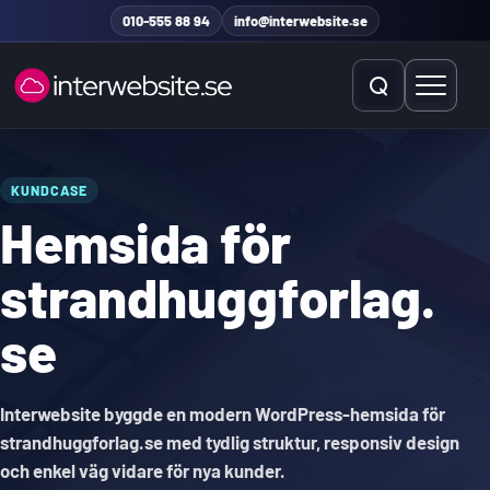
Hoppa till innehåll
010-555 88 94
info@interwebsite.se
Öppna sök
Öppna 
Sök på hela sidan
KUNDCASE
Hemsida för
Sök efter:
strandhuggforlag.
se
Interwebsite byggde en modern WordPress-hemsida för
strandhuggforlag.se med tydlig struktur, responsiv design
och enkel väg vidare för nya kunder.