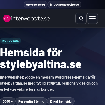
Hoppa till innehåll
010-555 88 94
info@interwebsite.se
Öppna sök
Öppna 
Sök på hela sidan
KUNDCASE
Hemsida för
Sök efter:
stylebyaltina.se
Interwebsite byggde en modern WordPress-hemsida för
stylebyaltina.se med tydlig struktur, responsiv design och
enkel väg vidare för nya kunder.
7000:-
Personlig Styling
Enkel hemsida