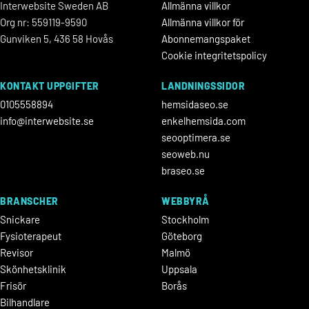
Interwebsite Sweden AB
Allmänna villkor
Org nr: 559119-9590
Allmänna villkor för
Gunviken 5, 436 58 Hovås
Abonnemangspaket
Cookie integritetspolicy
KONTAKT UPPGIFTER
LANDNINGSSIDOR
0105558894
hemsidaseo.se
info@interwebsite.se
enkelhemsida.com
seooptimera.se
seoweb.nu
braseo.se
BRANSCHER
WEBBYRÅ
Snickare
Stockholm
Fysioterapeut
Göteborg
Revisor
Malmö
Skönhetsklinik
Uppsala
Frisör
Borås
Bilhandlare