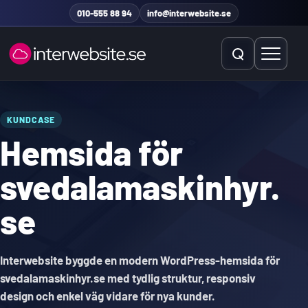
Hoppa till innehåll
010-555 88 94
info@interwebsite.se
Öppna sök
Öppna 
Sök på hela sidan
KUNDCASE
Hemsida för
Sök efter:
svedalamaskinhyr.
se
Interwebsite byggde en modern WordPress-hemsida för
svedalamaskinhyr.se med tydlig struktur, responsiv
design och enkel väg vidare för nya kunder.