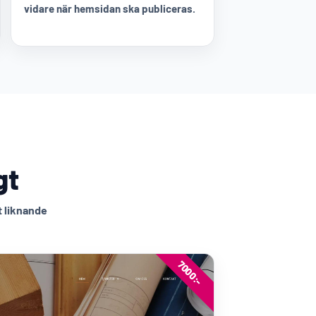
vidare när hemsidan ska publiceras.
gt
t liknande
7000:-