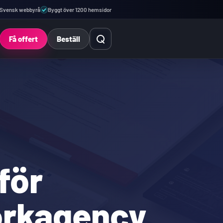
Svensk webbyrå
Byggt över 1200 hemsidor
Öppna sök
Få offert
Beställ
för
orkagency