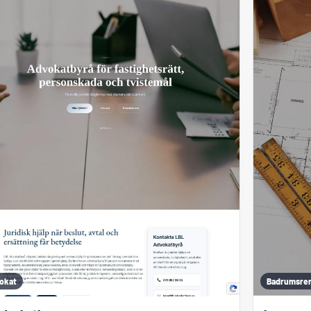
okat
Badrumsre