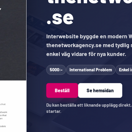
.se
Interwebsite byggde en modern 
thenetworkagency.se med tydlig s
enkel väg vidare för nya kunder.
5000:-
International Problem
Enkel 
Beställ
Se hemsidan
Du kan beställa ett liknande upplägg direkt
startar.