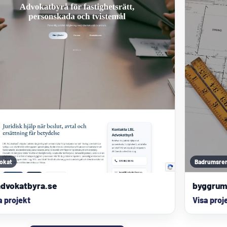
okat
Badrumsre
advokatbyra.se
byggru
a projekt
Visa proj