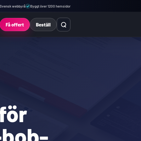
Svensk webbyrå
Byggt över 1200 hemsidor
Öppna sök
Få offert
Beställ
för
-bob-