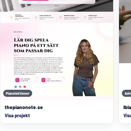
Pianolektioner
Adv
thepianonote.se
lbl
Visa projekt
Vis