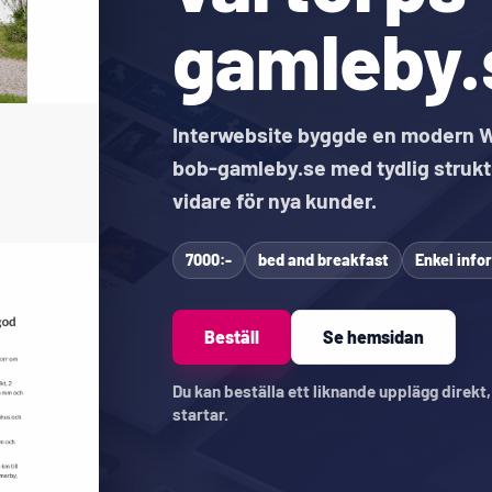
gamleby.
Interwebsite byggde en modern W
bob-gamleby.se med tydlig strukt
vidare för nya kunder.
7000:-
bed and breakfast
Enkel inf
Beställ
Se hemsidan
Du kan beställa ett liknande upplägg direkt
startar.