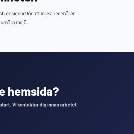
t, designad för att locka resenärer
urnära miljö.
nde hemsida?
 start. Vi kontaktar dig innan arbetet