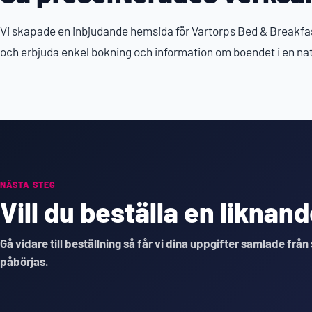
Vi skapade en inbjudande hemsida för Vartorps Bed & Breakfas
och erbjuda enkel bokning och information om boendet i en nat
NÄSTA STEG
Vill du beställa en likna
Gå vidare till beställning så får vi dina uppgifter samlade från
påbörjas.