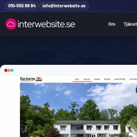
Hoppa till innehåll
010-555 88 94
info@interwebsite.se
Om
Tjäns
Sök på hela sidan
Sök efter: