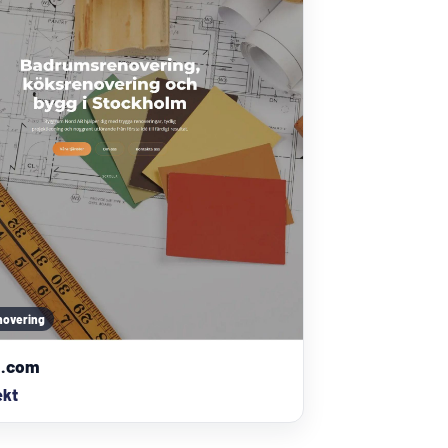
novering
m.com
ekt