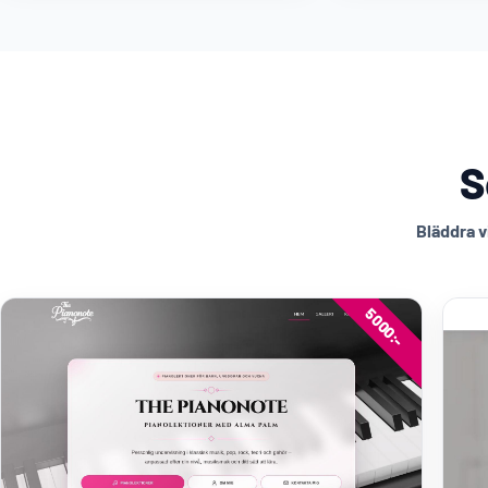
S
Bläddra v
5000:-