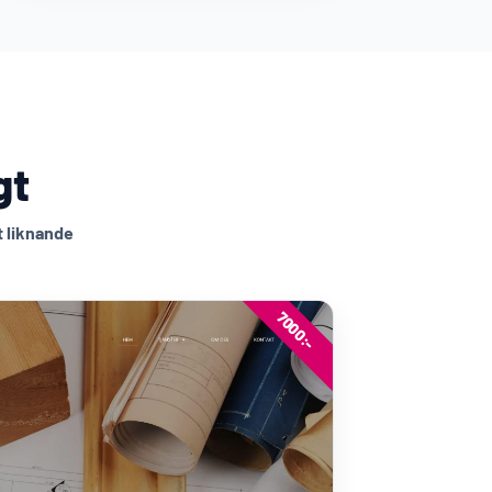
gt
t liknande
7000:-