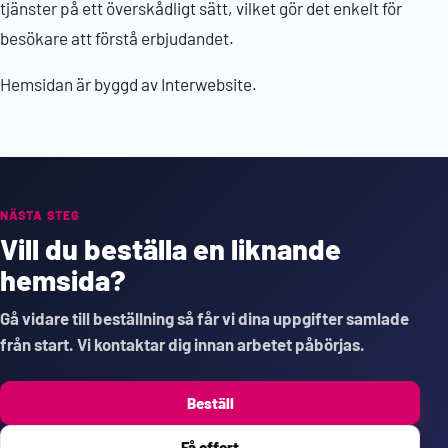
tjänster på ett överskådligt sätt, vilket gör det enkelt för
besökare att förstå erbjudandet.
Hemsidan är byggd av Interwebsite.
NÄSTA STEG
Vill du beställa en liknande
hemsida?
Gå vidare till beställning så får vi dina uppgifter samlade
från start. Vi kontaktar dig innan arbetet påbörjas.
Beställ
Få offert