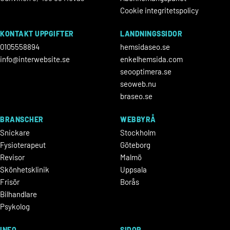
Cookie integritetspolicy
KONTAKT UPPGIFTER
LANDNINGSSIDOR
0105558894
hemsidaseo.se
info@interwebsite.se
enkelhemsida.com
seooptimera.se
seoweb.nu
braseo.se
BRANSCHER
WEBBYRÅ
Snickare
Stockholm
Fysioterapeut
Göteborg
Revisor
Malmö
Skönhetsklinik
Uppsala
Frisör
Borås
Bilhandlare
Psykolog
INFO
SIDOR