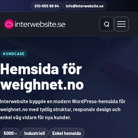
Hoppa till innehåll
010-555 88 94
info@interwebsite.se
Öppna sök
Öppna 
Sök på hela sidan
KUNDCASE
Hemsida för
Sök efter:
weighnet.no
Interwebsite byggde en modern WordPress-hemsida för
weighnet.no med tydlig struktur, responsiv design och
enkel väg vidare för nya kunder.
5000:-
Industriell
Enkel hemsida