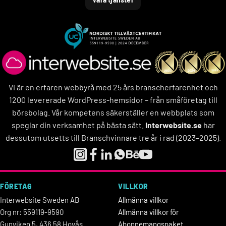
Vi är en erfaren webbyrå med 25 års branscherfarenhet och
1200 levererade WordPress-hemsidor – från småföretag till
börsbolag. Vår kompetens säkerställer en webbplats som
speglar din verksamhet på bästa sätt.
Interwebsite.se
har
dessutom utsetts till Branschvinnare tre år i rad (2023–2025).
FÖRETAG
VILLKOR
Interwebsite Sweden AB
Allmänna villkor
Org nr: 559119-9590
Allmänna villkor för
Gunviken 5, 436 58 Hovås
Abonnemangspaket