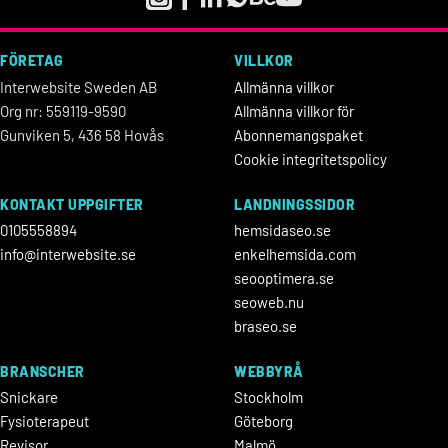
FÖRETAG
VILLKOR
Interwebsite Sweden AB
Allmänna villkor
Org nr: 559119-9590
Allmänna villkor för
Gunviken 5, 436 58 Hovås
Abonnemangspaket
Cookie integritetspolicy
KONTAKT UPPGIFTER
LANDNINGSSIDOR
0105558894
hemsidaseo.se
info@interwebsite.se
enkelhemsida.com
seooptimera.se
seoweb.nu
braseo.se
BRANSCHER
WEBBYRÅ
Snickare
Stockholm
Fysioterapeut
Göteborg
Revisor
Malmö