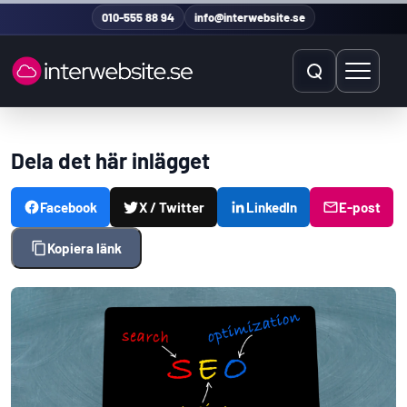
Hoppa till innehåll
010-555 88 94
info@interwebsite.se
Öppna sök
Öppna 
Sök på hela sidan
Dela det här inlägget
Sök efter:
Facebook
X / Twitter
LinkedIn
E-post
Kopiera länk