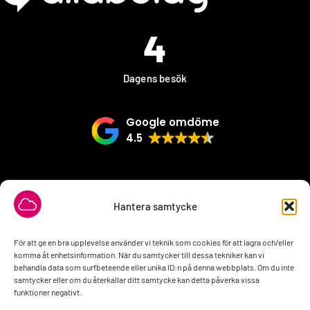
4
Dagens besök
Google omdöme
4.5
VÅRA SAMARBETSPARTNER
Hantera samtycke
För att ge en bra upplevelse använder vi teknik som cookies för att lagra och/eller
komma åt enhetsinformation. När du samtycker till dessa tekniker kan vi
behandla data som surfbeteende eller unika ID:n på denna webbplats. Om du inte
samtycker eller om du återkallar ditt samtycke kan detta påverka vissa
funktioner negativt.