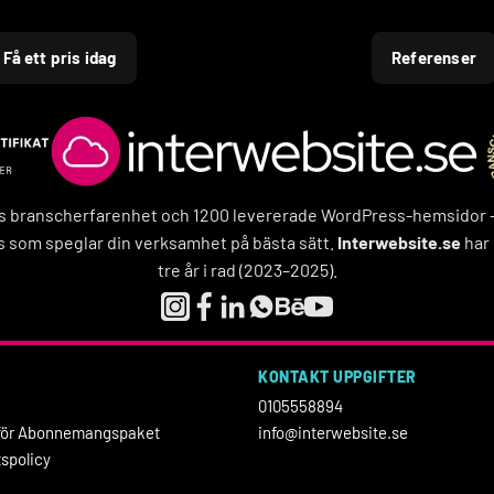
Få ett pris idag
Referenser
rs branscherfarenhet och 1200 levererade WordPress-hemsidor – f
 som speglar din verksamhet på bästa sätt.
Interwebsite.se
har 
tre år i rad (2023–2025).
KONTAKT UPPGIFTER
0105558894
r för Abonnemangspaket
info@interwebsite.se
tspolicy