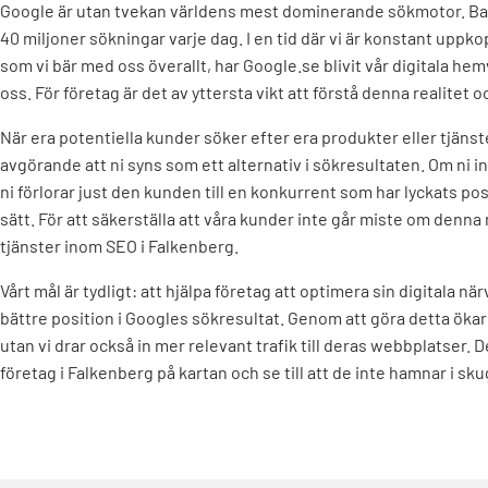
Google är utan tvekan världens mest dominerande sökmotor. Ba
40 miljoner sökningar varje dag. I en tid där vi är konstant uppko
som vi bär med oss överallt, har Google.se blivit vår digitala hem
oss. För företag är det av yttersta vikt att förstå denna realitet o
När era potentiella kunder söker efter era produkter eller tjänst
avgörande att ni syns som ett alternativ i sökresultaten. Om ni int
ni förlorar just den kunden till en konkurrent som har lyckats pos
sätt. För att säkerställa att våra kunder inte går miste om denna 
tjänster inom SEO i Falkenberg.
Vårt mål är tydligt: att hjälpa företag att optimera sin digitala nä
bättre position i Googles sökresultat. Genom att göra detta ökar 
utan vi drar också in mer relevant trafik till deras webbplatser. 
företag i Falkenberg på kartan och se till att de inte hamnar i sk