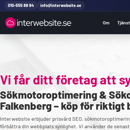
Hoppa till innehåll
010-555 88 94
info@interwebsite.se
Om
Tjäns
Sök på hela sidan
Sök efter:
Vi får ditt företag att s
Sökmotoroptimering & Söko
Falkenberg – köp för riktigt 
Interwebsite erbjuder prisvärd SEO, sökmotoroptimerin
förbättra din webbplats synlighet. Vi använder de senaste