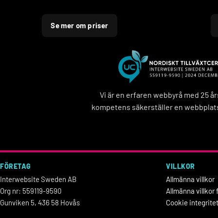
Se mer om priser
Vi är en erfaren webbyrå med 25 å
kompetens säkerställer en webbplats
FÖRETAG
VILLKOR
Interwebsite Sweden AB
Allmänna villkor
Org nr: 559119-9590
Allmänna villko
Gunviken 5, 436 58 Hovås
Cookie integrite