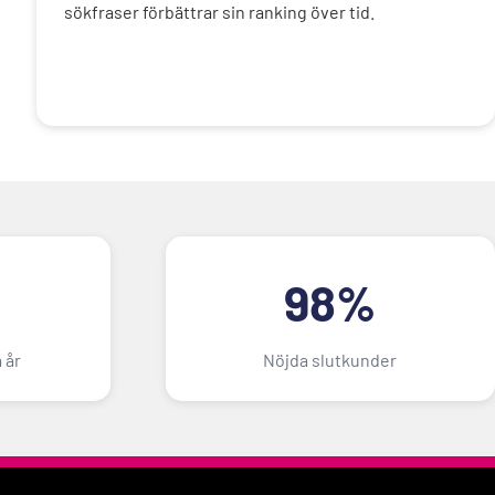
sökfraser förbättrar sin ranking över tid.
98%
 år
Nöjda slutkunder