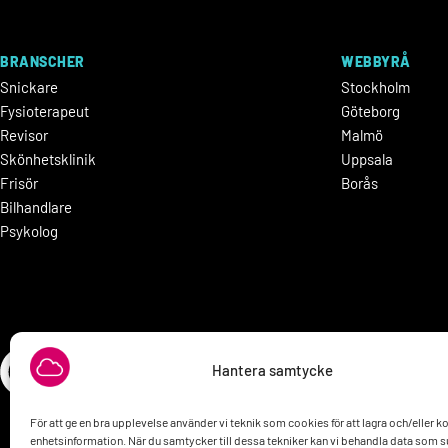
BRANSCHER
WEBBYRÅ
Snickare
Stockholm
Fysioterapeut
Göteborg
Revisor
Malmö
Skönhetsklinik
Uppsala
Frisör
Borås
Bilhandlare
Psykolog
Hantera samtycke
För att ge en bra upplevelse använder vi teknik som cookies för att lagra och/eller 
enhetsinformation. När du samtycker till dessa tekniker kan vi behandla data som 