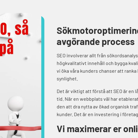
Sökmotoroptimering
avgörande process
SEO involverar allt från sökordsanalys
högkvalitativt innehåll och bygga kval
vi öka våra kunders chanser att ranka
synlighet.
Det är viktigt att förstå att SEO är en
tid. När en webbplats väl har etabler
den att dra nytta av ökad organisk tra
kunder. Det är en investering i företa
Vi maximerar er onl