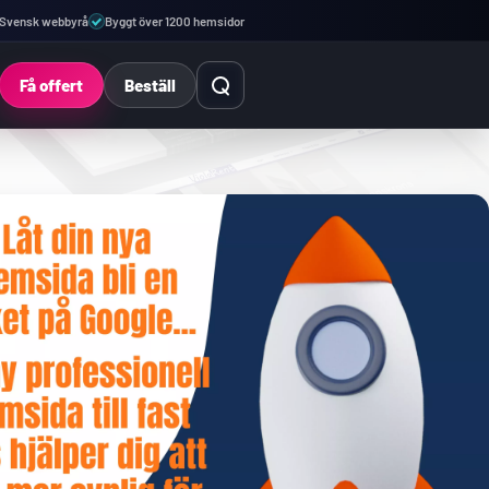
Svensk webbyrå
Byggt över 1200 hemsidor
Öppna sök
Få offert
Beställ