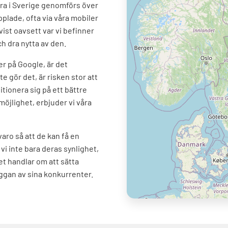
ra i Sverige genomförs över
pplade, ofta via våra mobiler
vist oavsett var vi befinner
ch dra nytta av den.
er på Google, är det
e gör det, är risken stor att
itionera sig på ett bättre
möjlighet, erbjuder vi våra
rvaro så att de kan få en
vi inte bara deras synlighet,
Det handlar om att sätta
uggan av sina konkurrenter.