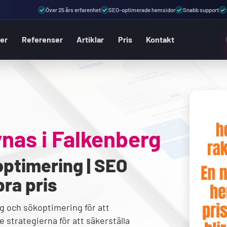
Över 25 års erfarenhet
SEO-optimerade hemsidor
Snabb support
ter
Referenser
Artiklar
Pris
Kontakt
ynas i
Falkenberg
ptimering | SEO
bra pris
g och sökoptimering för att
 strategierna för att säkerställa