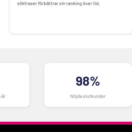
sökfraser förbättrar sin ranking över tid.
98%
 år
Nöjda slutkunder