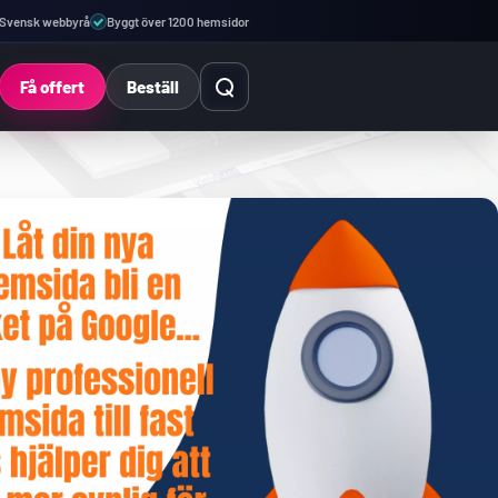
Svensk webbyrå
Byggt över 1200 hemsidor
Öppna sök
Få offert
Beställ