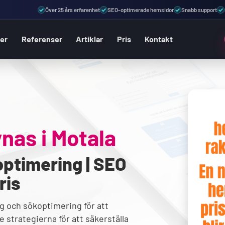
Över 25 års erfarenhet
SEO-optimerade hemsidor
Snabb support
ter
Referenser
Artiklar
Pris
Kontakt
ynas i
Motala
ptimering | SEO
ris
g och sökoptimering för att
 strategierna för att säkerställa