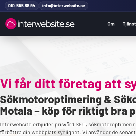
Hoppa till innehåll
010-555 88 94
info@interwebsite.se
Om
Tjäns
Sök på hela sidan
Sök efter:
Vi får ditt företag att s
Sökmotoroptimering & Söko
Motala – köp för riktigt bra p
Interwebsite erbjuder prisvärd SEO, sökmotoroptimerin
förbättra din webbplats synlighet. Vi använder de senaste