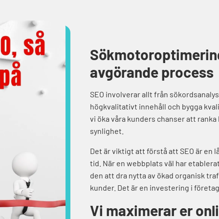
Sökmotoroptimering
avgörande process
SEO involverar allt från sökordsanalys
högkvalitativt innehåll och bygga kval
vi öka våra kunders chanser att ranka
synlighet.
Det är viktigt att förstå att SEO är en
tid. När en webbplats väl har etabler
den att dra nytta av ökad organisk tra
kunder. Det är en investering i företa
Vi maximerar er onl