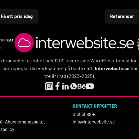
Få ett pris idag
Referenser
rs branscherfarenhet och 1200 levererade WordPress-hemsidor – f
 som speglar din verksamhet på bästa sätt.
Interwebsite.se
har 
tre år i rad (2023–2025).
KONTAKT UPPGIFTER
0105558894
r för Abonnemangspaket
info@interwebsite.se
tspolicy