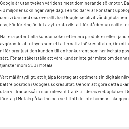
Google är utan tvekan världens mest dominerande sökmotor. Ba
40 miljoner sökningar varje dag. I en tid där vi är konstant uppko
som vi bär med oss överallt, har Google.se blivit vår digitala hem
oss. För företag är det av yttersta vikt att förstå denna realitet o
När era potentiella kunder söker efter era produkter eller tjänst
avgörande att ni syns som ett alternativ i sökresultaten. Om ni int
ni förlorar just den kunden till en konkurrent som har lyckats pos
sätt. För att säkerställa att våra kunder inte går miste om denna 
tjänster inom SEO i Motala.
Vårt mål är tydligt: att hjälpa företag att optimera sin digitala nä
bättre position i Googles sökresultat. Genom att göra detta ökar 
utan vi drar också in mer relevant trafik till deras webbplatser. 
företag i Motala på kartan och se till att de inte hamnar i skugga