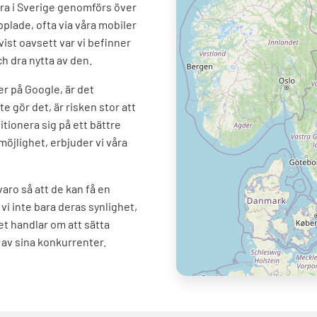
ra i Sverige genomförs över
pplade, ofta via våra mobiler
vist oavsett var vi befinner
ch dra nytta av den.
er på Google, är det
e gör det, är risken stor att
itionera sig på ett bättre
möjlighet, erbjuder vi våra
rvaro så att de kan få en
vi inte bara deras synlighet,
Det handlar om att sätta
n av sina konkurrenter.