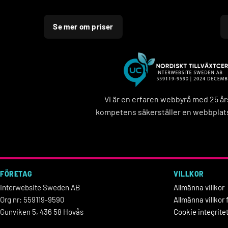
Se mer om priser
Vi är en erfaren webbyrå med 25 å
kompetens säkerställer en webbplats
FÖRETAG
VILLKOR
Interwebsite Sweden AB
Allmänna villkor
Org nr: 559119-9590
Allmänna villko
Gunviken 5, 436 58 Hovås
Cookie integrite