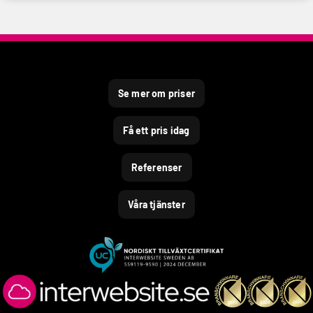
Se mer om priser
Få ett pris idag
Referenser
Våra tjänster