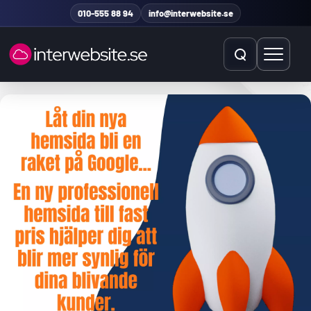
Hoppa till innehåll
010-555 88 94
info@interwebsite.se
Öppna sök
Öppna 
Sök på hela sidan
Sök efter: