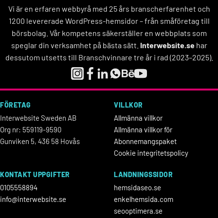
Vi är en erfaren webbyrå med 25 års branscherfarenhet och
1200 levererade WordPress-hemsidor – från småföretag till
börsbolag. Vår kompetens säkerställer en webbplats som
speglar din verksamhet på bästa sätt.
Interwebsite.se
har
dessutom utsetts till Branschvinnare tre år i rad (2023–2025).
FÖRETAG
VILLKOR
Interwebsite Sweden AB
Allmänna villkor
Org nr: 559119-9590
Allmänna villkor för
Gunviken 5, 436 58 Hovås
Abonnemangspaket
Cookie integritetspolicy
KONTAKT UPPGIFTER
LANDNINGSSIDOR
0105558894
hemsidaseo.se
info@interwebsite.se
enkelhemsida.com
seooptimera.se