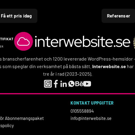
Få ett pris idag
Referenser
rs branscherfarenhet och 1200 levererade WordPress-hemsidor – f
 som speglar din verksamhet på bästa sätt.
Interwebsite.se
har 
tre år i rad (2023–2025).
KONTAKT UPPGIFTER
0105558894
r för Abonnemangspaket
info@interwebsite.se
tspolicy