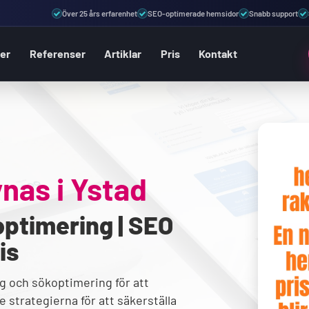
Över 25 års erfarenhet
SEO-optimerade hemsidor
Snabb support
ter
Referenser
Artiklar
Pris
Kontakt
ynas i
Ystad
ptimering | SEO
is
g och sökoptimering för att
 strategierna för att säkerställa