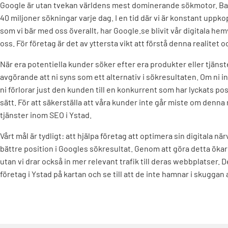
Google är utan tvekan världens mest dominerande sökmotor. Ba
40 miljoner sökningar varje dag. I en tid där vi är konstant uppko
som vi bär med oss överallt, har Google.se blivit vår digitala hem
oss. För företag är det av yttersta vikt att förstå denna realitet o
När era potentiella kunder söker efter era produkter eller tjänst
avgörande att ni syns som ett alternativ i sökresultaten. Om ni int
ni förlorar just den kunden till en konkurrent som har lyckats pos
sätt. För att säkerställa att våra kunder inte går miste om denna 
tjänster inom SEO i Ystad.
Vårt mål är tydligt: att hjälpa företag att optimera sin digitala nä
bättre position i Googles sökresultat. Genom att göra detta ökar 
utan vi drar också in mer relevant trafik till deras webbplatser. 
företag i Ystad på kartan och se till att de inte hamnar i skuggan