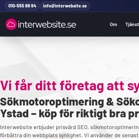
Hoppa till innehåll
010-555 88 94
info@interwebsite.se
Om
Tjäns
Sök på hela sidan
Sök efter:
Vi får ditt företag att s
Sökmotoroptimering & Söko
Ystad – köp för riktigt bra pr
Interwebsite erbjuder prisvärd SEO, sökmotoroptimerin
förbättra din webbplats synlighet. Vi använder de senaste