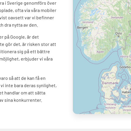
ra i Sverige genomförs över
pplade, ofta via våra mobiler
vist oavsett var vi befinner
ch dra nytta av den.
er på Google, är det
e gör det, är risken stor att
itionera sig på ett bättre
möjlighet, erbjuder vi våra
rvaro så att de kan få en
vi inte bara deras synlighet,
Det handlar om att sätta
 av sina konkurrenter.