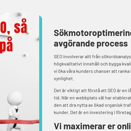
Sökmotoroptimering
avgörande process
SEO involverar allt från sökordsanalys
högkvalitativt innehåll och bygga kval
vi öka våra kunders chanser att ranka
synlighet.
Det är viktigt att förstå att SEO är en
tid. När en webbplats väl har etabler
den att dra nytta av ökad organisk tra
kunder. Det är en investering i företa
Vi maximerar er onl