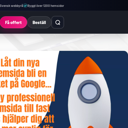
Svensk webbyrå
Byggt över 1200 hemsidor
Öppna sök
Få offert
Beställ