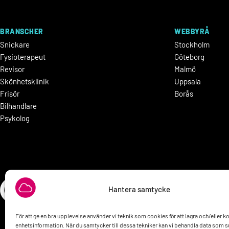
BRANSCHER
WEBBYRÅ
Snickare
Stockholm
Fysioterapeut
Göteborg
Revisor
Malmö
Skönhetsklinik
Uppsala
Frisör
Borås
Bilhandlare
Psykolog
Hantera samtycke
För att ge en bra upplevelse använder vi teknik som cookies för att lagra och/eller 
enhetsinformation. När du samtycker till dessa tekniker kan vi behandla data som 