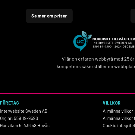
Se mer om priser
Vi är en erfaren webbyrå med 25 å
kompetens säkerställer en webbplats
FÖRETAG
VILLKOR
Interwebsite Sweden AB
Allmänna villkor
Org nr: 559119-9590
Allmänna villko
Gunviken 5, 436 58 Hovås
Cookie integrite