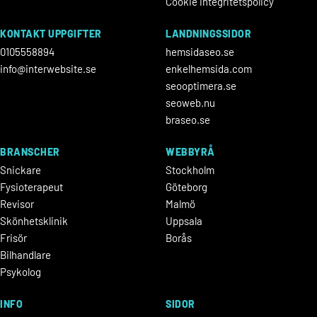
Cookie integritetspolicy
KONTAKT UPPGIFTER
LANDNINGSSIDOR
0105558894
hemsidaseo.se
info@interwebsite.se
enkelhemsida.com
seooptimera.se
seoweb.nu
braseo.se
BRANSCHER
WEBBYRÅ
Snickare
Stockholm
Fysioterapeut
Göteborg
Revisor
Malmö
Skönhetsklinik
Uppsala
Frisör
Borås
Bilhandlare
Psykolog
INFO
SIDOR