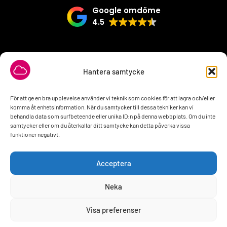
Google omdöme
4.5
VÅRA SAMARBETSPARTNER
Hantera samtycke
För att ge en bra upplevelse använder vi teknik som cookies för att lagra och/eller
komma åt enhetsinformation. När du samtycker till dessa tekniker kan vi
behandla data som surfbeteende eller unika ID:n på denna webbplats. Om du inte
samtycker eller om du återkallar ditt samtycke kan detta påverka vissa
funktioner negativt.
Acceptera
Neka
Visa preferenser
2026 © All rights Reserved. Design by
interwebsite.se
Behöver du hjälp?