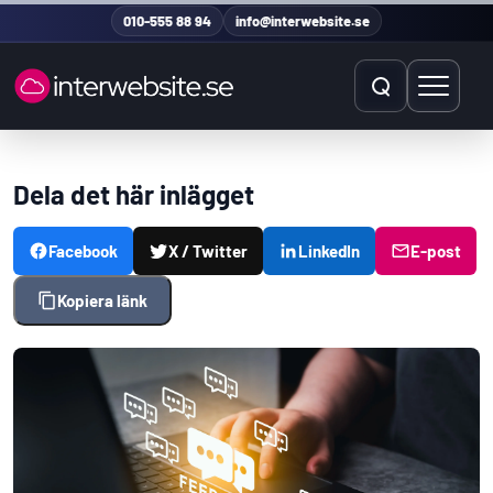
Hoppa till innehåll
010-555 88 94
info@interwebsite.se
Öppna sök
Öppna 
Sök på hela sidan
Dela det här inlägget
Sök efter:
Facebook
X / Twitter
LinkedIn
E-post
Kopiera länk