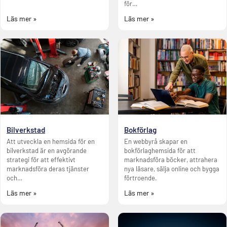
för…
Läs mer »
Läs mer »
Bilverkstad
Bokförlag
Att utveckla en hemsida för en
En webbyrå skapar en
bilverkstad är en avgörande
bokförlaghemsida för att
strategi för att effektivt
marknadsföra böcker, attrahera
marknadsföra deras tjänster
nya läsare, sälja online och bygga
och…
förtroende.
Läs mer »
Läs mer »