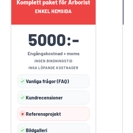
Komplett paket för Arborist
K
ENKEL HEMSIDA
5000:-
Engångskostnad + moms
INGEN BINDNINGSTID
INGA LÖPANDE KOSTNADER
Vanliga frågor (FAQ)
Kundrecensioner
Referensprojekt
Bildgalleri