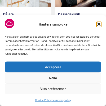
Målare
Massageklinik
En välutformad hemsida ger
En professionell hemsida ger din
möjlighet att visa upp målarens
massageklinik möjlighet att visa
Hantera samtycke
arbete och göra det möjligt för
upp dina behandlingar digitalt
potentiella kunder att…
För att ge en bra upplevelse använder vi teknik som cookies för att lagra och/eller
Läs mer »
Läs mer »
komma åt enhetsinformation. När du samtycker till dessa tekniker kan vi
behandla data som surfbeteende eller unika ID:n på denna webbplats. Om du inte
samtycker eller om du återkallar ditt samtycke kan detta påverka vissa
funktioner negativt.
Acceptera
Neka
Visa preferenser
Murare
Optiker
Behöver du hjälp?
En välgjord hemsida ger muraren
Att skapa en hemsida för en
Cookie Policy
Sekretesspolicy
möjlighet att visa upp sina
optiker är ett effektivt sätt att
projekt och kompetens, vilket
marknadsföra deras tjänster och