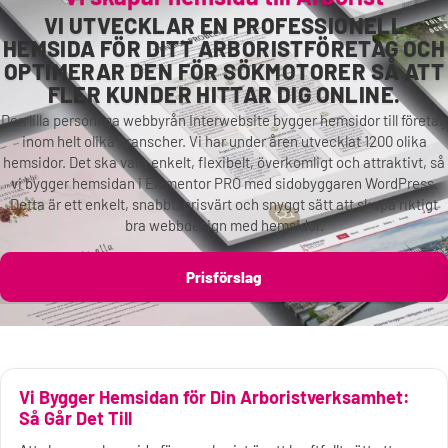
VI UTVECKLAR EN PROFESSIONELL
HEMSIDA FÖR DITT ARBORISTFÖRETAG OCH
OPTIMERAR DEN FÖR SÖKMOTORER SÅ ATT
FLER KUNDER HITTAR DIG ONLINE.
Den lilla personliga webbyrån Interwebsite bygger hemsidor till företag
inom helt olika branscher. Vi har under åren utvecklat 1200 olika
hemsidor. Det ska vara enkelt, flexibelt, överkomligt och attraktivt, så
vi bygger hemsidan i Elementor PRO med sidobyggaren WordPress.
Detta är ett enkelt, snabbt, prisvärt och snyggt sätt att skapa riktigt
bra webbdesign med hemsidor.
Prisförslag
Vi Bygger Hemsidan för Din Arboristverksamhet:
Så Går Det Till