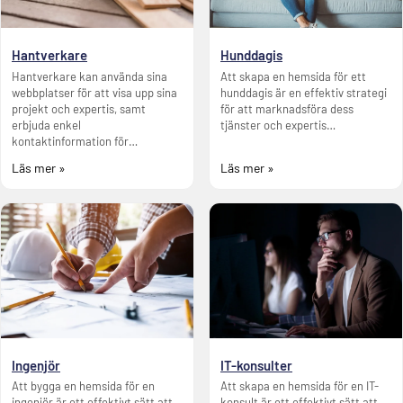
Hantverkare
Hunddagis
Hantverkare kan använda sina
Att skapa en hemsida för ett
webbplatser för att visa upp sina
hunddagis är en effektiv strategi
projekt och expertis, samt
för att marknadsföra dess
erbjuda enkel
tjänster och expertis…
kontaktinformation för…
Läs mer »
Läs mer »
Ingenjör
IT-konsulter
Att bygga en hemsida för en
Att skapa en hemsida för en IT-
ingenjör är ett effektivt sätt att
konsult är ett effektivt sätt att