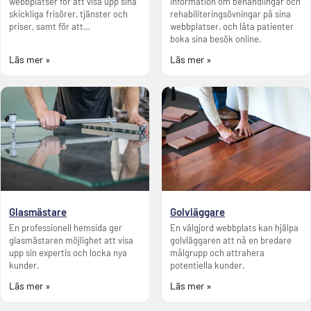
webbplatser för att visa upp sina
information om behandlingar och
skickliga frisörer, tjänster och
rehabiliteringsövningar på sina
priser, samt för att…
webbplatser, och låta patienter
boka sina besök online.
Läs mer »
Läs mer »
Glasmästare
Golvläggare
En professionell hemsida ger
En välgjord webbplats kan hjälpa
glasmästaren möjlighet att visa
golvläggaren att nå en bredare
upp sin expertis och locka nya
målgrupp och attrahera
kunder.
potentiella kunder.
Läs mer »
Läs mer »