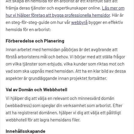
Att skapa en hemsida för en arborist är ett kraftfullt sätt att
främja deras tjänster och expertkunskaper online.
Läs mer om
hur vi hjälper företag att bygga professionella hemsidor
. Här är
en steg-för-steg-guide om hur vår
webbyrå
bygger en effektiv
hemsida för en arborist:
Förberedelse och Planering
Innan arbetet med hemsidan påbörjas är det avgörande att
förstå arboristens mål och behov. Vi börjar med att ställa frågor
om vilka tjänster som erbjuds, vilka kunder som riktas mot och
vad som ska uppnås med hemsidan. Att ha en klar bild av dessa
aspekter är grundläggande innan projektet fortsätter.
Val av Domän och Webbhotell
Vi hjälper dig att välja en relevant och minnesvärd domän
(webbadress) som speglar din verksamhet som arborist. Efter
att ha registrerat domänen, hjälper vi dig att välja ett pålitligt
webbhotell för att lagra hemsidans filer.
Innehållsskapande