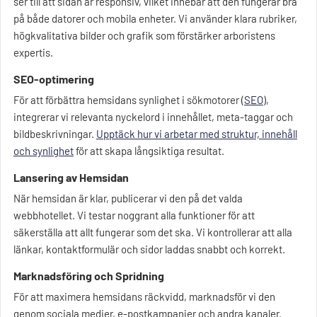
ser till att sidan är responsiv, vilket innebär att den fungerar bra
på både datorer och mobila enheter. Vi använder klara rubriker,
högkvalitativa bilder och grafik som förstärker arboristens
expertis.
SEO-optimering
För att förbättra hemsidans synlighet i sökmotorer (
SEO
),
integrerar vi relevanta nyckelord i innehållet, meta-taggar och
bildbeskrivningar.
Upptäck hur vi arbetar med struktur, innehåll
och synlighet
för att skapa långsiktiga resultat.
Lansering av Hemsidan
När hemsidan är klar, publicerar vi den på det valda
webbhotellet. Vi testar noggrant alla funktioner för att
säkerställa att allt fungerar som det ska. Vi kontrollerar att alla
länkar, kontaktformulär och sidor laddas snabbt och korrekt.
Marknadsföring och Spridning
För att maximera hemsidans räckvidd, marknadsför vi den
genom sociala medier, e-postkampanjer och andra kanaler.