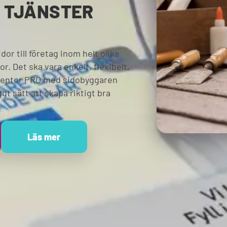
A TJÄNSTER
r till företag inom helt olika
r. Det ska vara enkelt, flexibelt,
ementor PRO med sidobyggaren
gt sätt att skapa riktigt bra
Läs mer