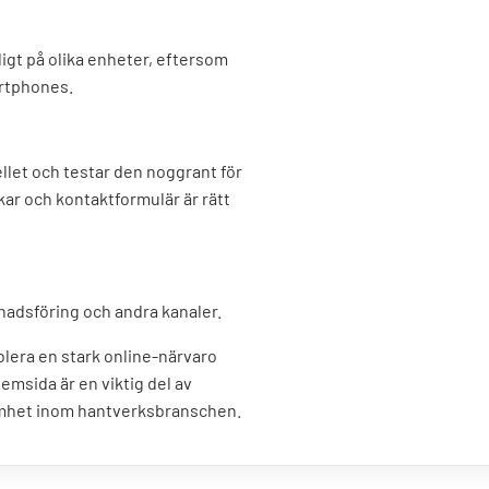
igt på olika enheter, eftersom
artphones.
llet och testar den noggrant för
änkar och kontaktformulär är rätt
adsföring och andra kanaler.
blera en stark online-närvaro
hemsida är en viktig del av
amhet inom hantverksbranschen.