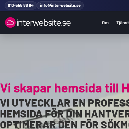
Hoppa till innehåll
010-555 88 94
info@interwebsite.se
Om
Tjäns
Sök på hela sidan
Sök efter:
Vi skapar hemsida till 
VI UTVECKLAR EN PROFES
HEMSIDA FÖR DIN HANTVE
OPTIMERAR DEN FÖR SÖKM