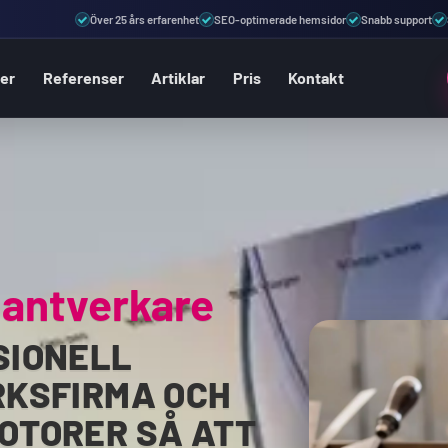
Över 25 års erfarenhet
SEO-optimerade hemsidor
Snabb support
ter
Referenser
Artiklar
Pris
Kontakt
Hantverkare
SIONELL
RKSFIRMA OCH
OTORER SÅ ATT