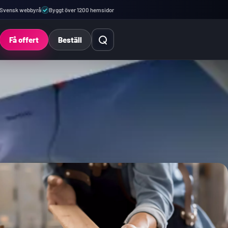
Svensk webbyrå
Byggt över 1200 hemsidor
Öppna sök
Få offert
Beställ