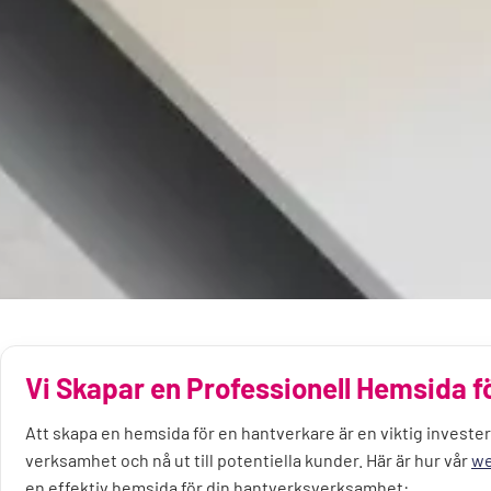
Vi Skapar en Professionell Hemsida 
Att skapa en hemsida för en hantverkare är en viktig invester
verksamhet och nå ut till potentiella kunder. Här är hur vår
we
en effektiv hemsida för din hantverksverksamhet: