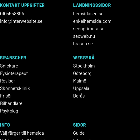
KONTAKT UPPGIFTER
LANDNINGSSIDOR
0105558894
hemsidaseo.se
info@interwebsite.se
enkelhemsida.com
seooptimera.se
seoweb.nu
braseo.se
BRANSCHER
WEBBYRÅ
Snickare
Stockholm
Fysioterapeut
Göteborg
Revisor
Malmö
Skönhetsklinik
Uppsala
Frisör
Borås
Bilhandlare
Psykolog
INFO
SIDOR
Välj färger till hemsida
Guide