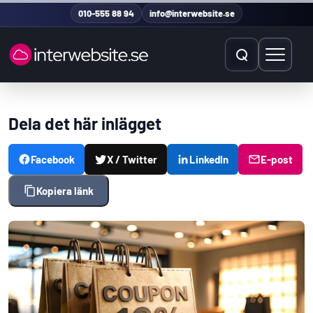
Hoppa till innehåll
010-555 88 94
info@interwebsite.se
Öppna sök
Öppna 
Sök på hela sidan
Dela det här inlägget
Sök efter:
Facebook
X / Twitter
LinkedIn
E-post
Kopiera länk