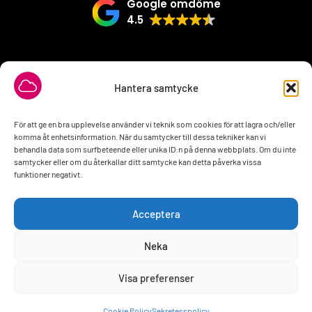
Google omdöme
4.5
VÅRA SAMARBETSPARTNER
Hantera samtycke
För att ge en bra upplevelse använder vi teknik som cookies för att lagra och/eller
komma åt enhetsinformation. När du samtycker till dessa tekniker kan vi
behandla data som surfbeteende eller unika ID:n på denna webbplats. Om du inte
samtycker eller om du återkallar ditt samtycke kan detta påverka vissa
funktioner negativt.
Acceptera
Neka
Visa preferenser
2026 © All rights Reserved. Design by
interwebsite.se
Behöver du hjälp?
Cookie Policy
Sekretesspolicy