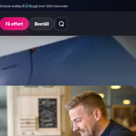
Svensk webbyrå
Byggt över 1200 hemsidor
Öppna sök
Få offert
Beställ