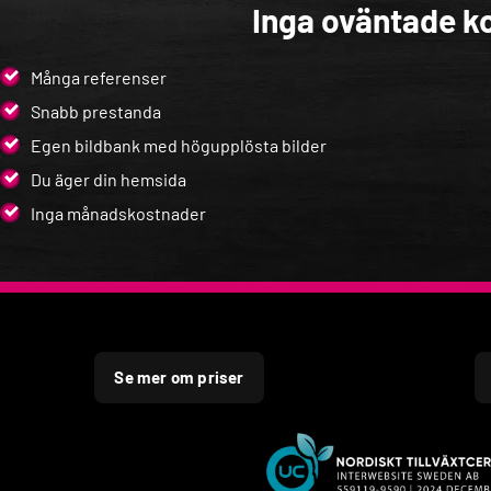
Inga oväntade ko
Många referenser
Snabb prestanda
Egen bildbank med högupplösta bilder
Du äger din hemsida
Inga månadskostnader
Se mer om priser