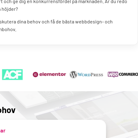
t och ge dig en konkurrensfördel på marknaden. Är du redo
a höjder?
diskutera dina behov och få de bästa webbdesign- och
ambohov.
bohov
ar