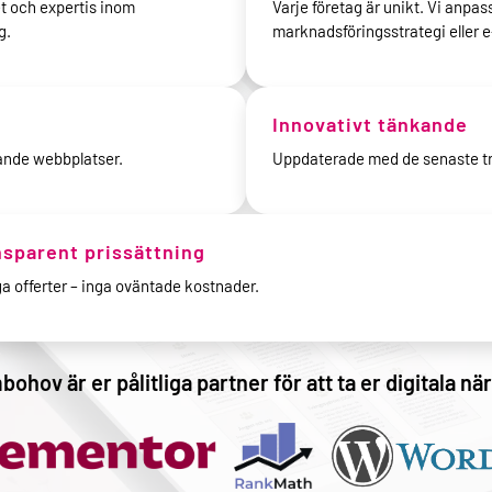
t och expertis inom
Varje företag är unikt. Vi anpas
g.
marknadsföringsstrategi eller 
Innovativt tänkande
ande webbplatser.
Uppdaterade med de senaste tr
nsparent prissättning
ga offerter – inga oväntade kostnader.
hov är er pålitliga partner för att ta er digitala när