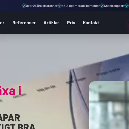
Över 25 års erfarenhet
SEO-optimerade hemsidor
Snabb support
ter
Referenser
Artiklar
Pris
Kontakt
äxa i
APAR
IGT BRA