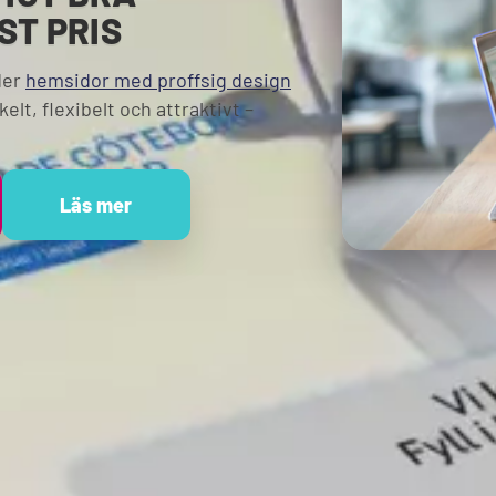
ST PRIS
der
hemsidor med proffsig design
elt, flexibelt och attraktivt –
Läs mer