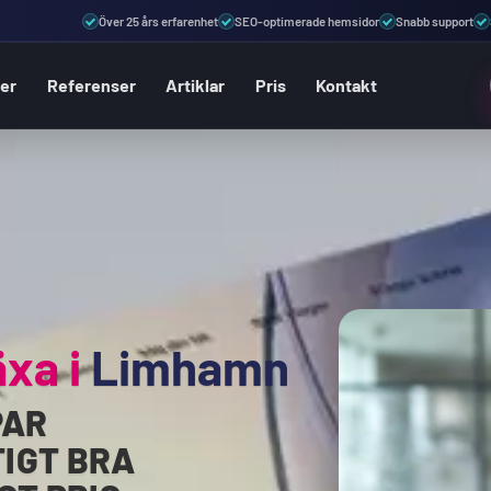
Över 25 års erfarenhet
SEO-optimerade hemsidor
Snabb support
ter
Referenser
Artiklar
Pris
Kontakt
äxa i
Limhamn
PAR
IGT BRA