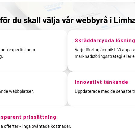
för du skall välja vår webbyrå i Lim
Skräddarsydda lösning
 och expertis inom
Varje företag är unikt. Vi anpas
g.
marknadsföringsstrategi eller 
Innovativt tänkande
ande webbplatser.
Uppdaterade med de senaste tr
nsparent prissättning
ga offerter – inga oväntade kostnader.