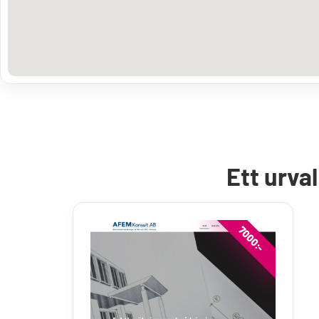
Ett urva
7000:-