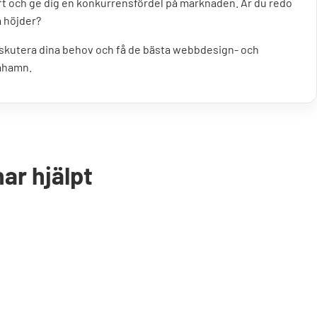
t och ge dig en konkurrensfördel på marknaden. Är du redo
a höjder?
diskutera dina behov och få de bästa webbdesign- och
imhamn.
ar hjälpt