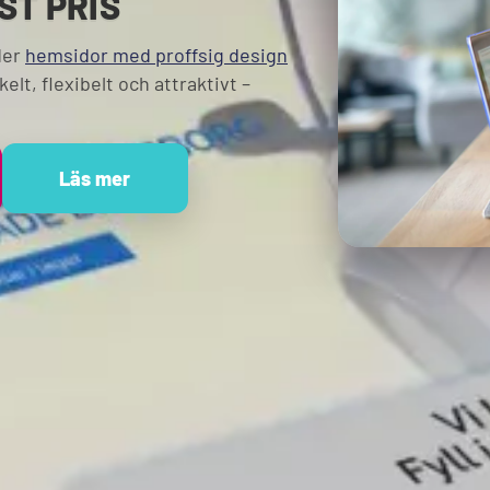
ST PRIS
der
hemsidor med proffsig design
elt, flexibelt och attraktivt –
Läs mer