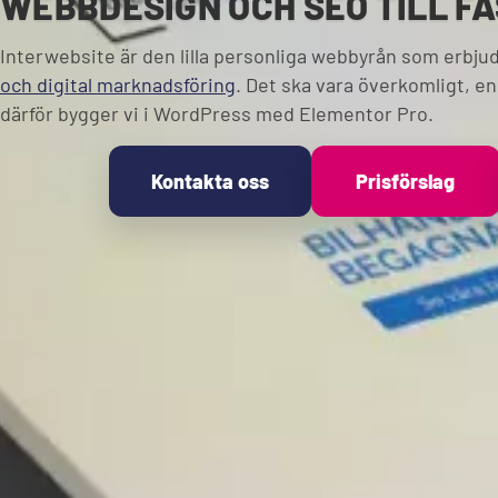
WEBBDESIGN OCH SEO TILL FA
Interwebsite är den lilla personliga webbyrån som erbju
och digital marknadsföring
. Det ska vara överkomligt, enk
därför bygger vi i WordPress med Elementor Pro.
Kontakta oss
Prisförslag