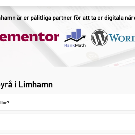
amn är er pålitliga partner för att ta er digitala närv
byrå i Limhamn
llar?