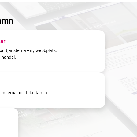
hamn
ar
sar tjänsterna – ny webbplats,
e-handel.
enderna och teknikerna.