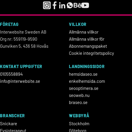
FÖRETAG
VILLKOR
Interwebsite Sweden AB
Allmänna villkor
Org nr: 559119-9590
Allmänna villkor för
Gunviken 5, 436 58 Hovås
Abonnemangspaket
Cookie integritetspolicy
KONTAKT UPPGIFTER
LANDNINGSSIDOR
0105558894
hemsidaseo.se
info@interwebsite.se
enkelhemsida.com
seooptimera.se
seoweb.nu
braseo.se
BRANSCHER
WEBBYRÅ
Snickare
Stockholm
Fysioterapeut
Göteborg