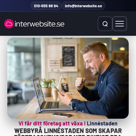
Hoppa till innehåll
010-555 88 94
info@interwebsite.se
Öppna sök
Öppna 
Sök på hela sidan
Sök efter:
Vi får ditt företag att växa i
Linnéstaden
WEBBYRÅ LINNÉSTADEN SOM SKAPAR