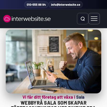
Hoppa till innehåll
010-555 88 94
info@interwebsite.se
Öppna sök
Öppna 
Sök på hela sidan
Sök efter:
Vi får ditt företag att växa i
Sala
WEBBYRÅ SALA SOM SKAPAR