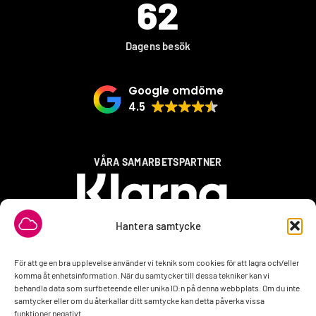
62
Dagens besök
Google omdöme
4.5
VÅRA SAMARBETSPARTNER
Hantera samtycke
För att ge en bra upplevelse använder vi teknik som cookies för att lagra och/eller
komma åt enhetsinformation. När du samtycker till dessa tekniker kan vi
behandla data som surfbeteende eller unika ID:n på denna webbplats. Om du inte
samtycker eller om du återkallar ditt samtycke kan detta påverka vissa
funktioner negativt.