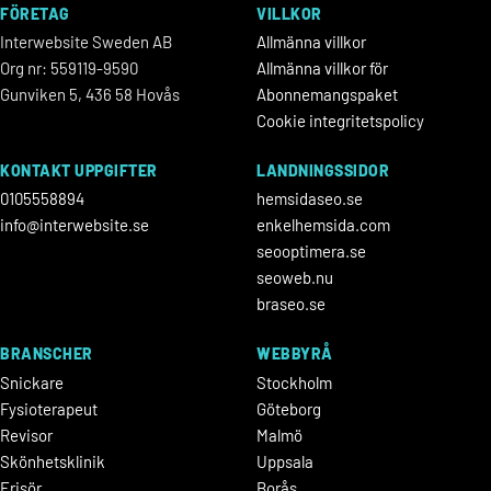
FÖRETAG
VILLKOR
Interwebsite Sweden AB
Allmänna villkor
Org nr: 559119-9590
Allmänna villkor för
Gunviken 5, 436 58 Hovås
Abonnemangspaket
Cookie integritetspolicy
KONTAKT UPPGIFTER
LANDNINGSSIDOR
0105558894
hemsidaseo.se
info@interwebsite.se
enkelhemsida.com
seooptimera.se
seoweb.nu
braseo.se
BRANSCHER
WEBBYRÅ
Snickare
Stockholm
Fysioterapeut
Göteborg
Revisor
Malmö
Skönhetsklinik
Uppsala
Frisör
Borås