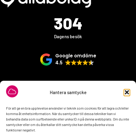
304
Dagens besök
Google omdöme
4.5
VÅRA SAMARBETSPARTNER
Hantera samtycke
För att ge en bra upplevelse använder vi teknik som cookies för att lagra och/eller
komma åt enhetsinformation. När du samtycker till dessa tekniker kan vi
behandla data som surfbeteende eller unika ID:n på denna webbplats. Om du inte
samtycker eller om du återkallar ditt samtycke kan detta påverka vissa
funktioner negativt.