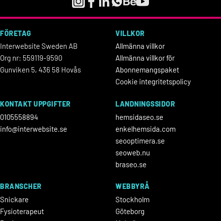
FÖRETAG
VILLKOR
Interwebsite Sweden AB
Allmänna villkor
Org nr: 559119-9590
Allmänna villkor för
Gunviken 5, 436 58 Hovås
Abonnemangspaket
Cookie integritetspolicy
KONTAKT UPPGIFTER
LANDNINGSSIDOR
0105558894
hemsidaseo.se
info@interwebsite.se
enkelhemsida.com
seooptimera.se
seoweb.nu
braseo.se
BRANSCHER
WEBBYRÅ
Snickare
Stockholm
Fysioterapeut
Göteborg