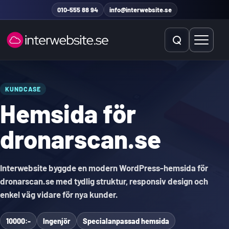
Hoppa till innehåll
010-555 88 94
info@interwebsite.se
Öppna sök
Öppna 
Sök på hela sidan
KUNDCASE
Hemsida för
Sök efter:
dronarscan.se
Interwebsite byggde en modern WordPress-hemsida för
dronarscan.se med tydlig struktur, responsiv design och
enkel väg vidare för nya kunder.
10000:-
Ingenjör
Specialanpassad hemsida