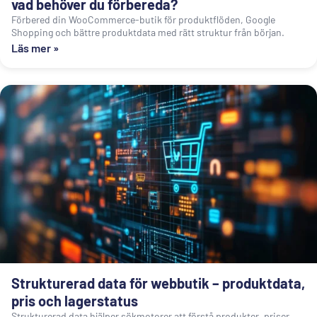
vad behöver du förbereda?
Förbered din WooCommerce-butik för produktflöden, Google
Shopping och bättre produktdata med rätt struktur från början.
Läs mer »
Strukturerad data för webbutik – produktdata,
pris och lagerstatus
Strukturerad data hjälper sökmotorer att förstå produkter, priser,