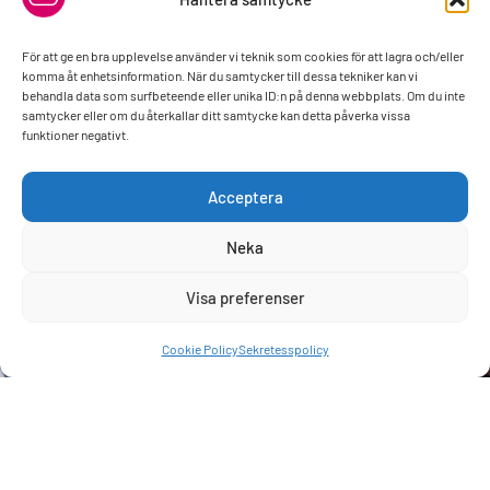
För att ge en bra upplevelse använder vi teknik som cookies för att lagra och/eller
komma åt enhetsinformation. När du samtycker till dessa tekniker kan vi
Konsult
behandla data som surfbeteende eller unika ID:n på denna webbplats. Om du inte
Vi erbjuder skräddarsydda hemsidor till konsulter, hjälper till att
samtycker eller om du återkallar ditt samtycke kan detta påverka vissa
optimera affärsprocesser, förbättra resultat och uppnå långsiktig…
funktioner negativt.
Läs mer »
Acceptera
Neka
Visa preferenser
Behöver du hjälp?
Cookie Policy
Sekretesspolicy