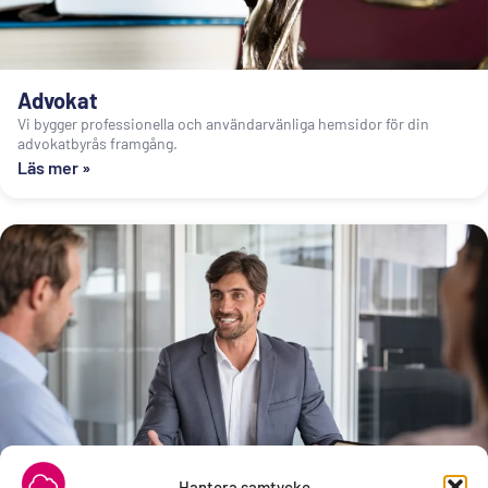
Advokat
Vi bygger professionella och användarvänliga hemsidor för din
advokatbyrås framgång.
Läs mer »
Hantera samtycke