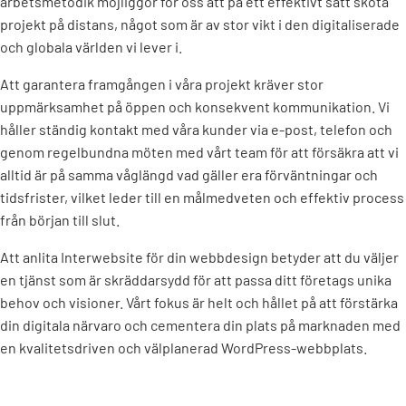
arbetsmetodik möjliggör för oss att på ett effektivt sätt sköta
projekt på distans, något som är av stor vikt i den digitaliserade
och globala världen vi lever i.
Att garantera framgången i våra projekt kräver stor
uppmärksamhet på öppen och konsekvent kommunikation. Vi
håller ständig kontakt med våra kunder via e-post, telefon och
genom regelbundna möten med vårt team för att försäkra att vi
alltid är på samma våglängd vad gäller era förväntningar och
tidsfrister, vilket leder till en målmedveten och effektiv process
från början till slut.
Att anlita Interwebsite för din webbdesign betyder att du väljer
en tjänst som är skräddarsydd för att passa ditt företags unika
behov och visioner. Vårt fokus är helt och hållet på att förstärka
din digitala närvaro och cementera din plats på marknaden med
en kvalitetsdriven och välplanerad WordPress-webbplats.