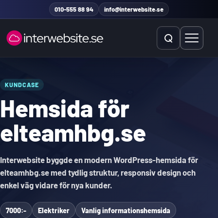
Hoppa till innehåll
010-555 88 94
info@interwebsite.se
Öppna sök
Öppna 
Sök på hela sidan
KUNDCASE
Hemsida för
Sök efter:
elteamhbg.se
Interwebsite byggde en modern WordPress-hemsida för
elteamhbg.se med tydlig struktur, responsiv design och
enkel väg vidare för nya kunder.
7000:-
Elektriker
Vanlig informationshemsida