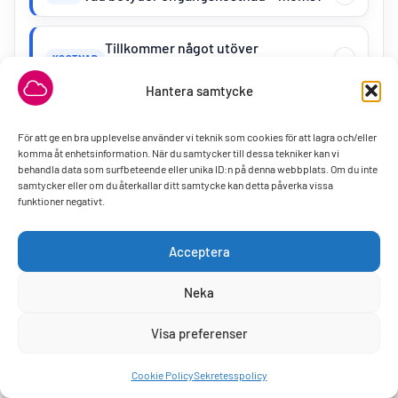
Tillkommer något utöver
KOSTNAD
paketpriset?
Hantera samtycke
Vad räknas som en sida?
SIDOR
För att ge en bra upplevelse använder vi teknik som cookies för att lagra och/eller
komma åt enhetsinformation. När du samtycker till dessa tekniker kan vi
behandla data som surfbeteende eller unika ID:n på denna webbplats. Om du inte
Hur lång tid tar det att få hemsidan klar?
TID
samtycker eller om du återkallar ditt samtycke kan detta påverka vissa
funktioner negativt.
Design och innehåll
Acceptera
Gör ni designen åt mig?
DESIGN
Neka
Får jag lämna synpunkter?
FÖRSLAG
Visa preferenser
Behöver du hjälp?
Vad ingår i text- och bildhjälp?
TEXT & BILD
Cookie Policy
Sekretesspolicy