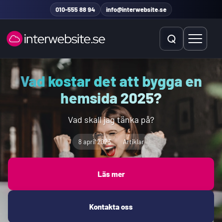
Hoppa till innehåll
010-555 88 94
info@interwebsite.se
Öppna sök
Öppna 
Vad kostar det att bygga en
Sök på hela sidan
hemsida 2025?
Sök efter:
Vad skall jag tänka på?
8 april 2023
Artiklar
Läs mer
Kontakta oss